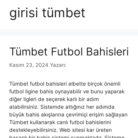
girisi tümbet
Tümbet Futbol Bahisleri
Kasım 23, 2024
Yazarı:
Tümbet futbol bahisleri elbette birçok önemli
futbol ligine bahis oynayabilir ve bunu yaparak
diğer ligleri de seçerek karlı bir adım
atabilirsiniz. Sistemde attığınız her adımda
büyük bahis akışlarına çevrimiçi erişim sağlayan
Tümbet kullanarak canlı futbol bahislerini
destekleyebilirsiniz. Web sitesi kar üreten
başarılı bir bahis sistemi sunmaktadır. Sisteme