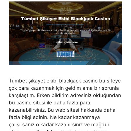
Tümbet şikayet ekibi blackjack casino bu siteye
çok para kazanmak için geldim ama bir sorunla
karşılaştım. Erken bildirim adresiniz olduğundan
bu casino sitesi ile daha fazla para
kazanabilirsiniz. Bu web sitesi hakkında daha
fazla bilgi edinin. Ne kadar kazanmaya
çalışırsanız o kadar kazanırsınız ve mağdur