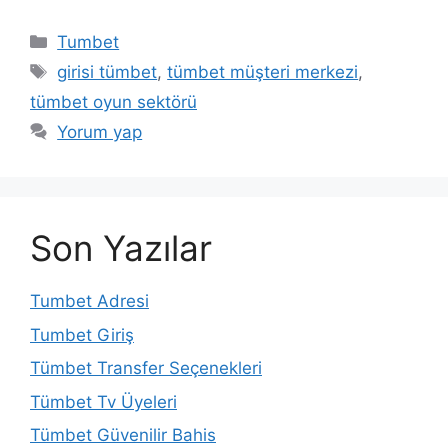
Kategoriler
Tumbet
Etiketler
girisi tümbet
,
tümbet müşteri merkezi
,
tümbet oyun sektörü
Yorum yap
Son Yazılar
Tumbet Adresi
Tumbet Giriş
Tümbet Transfer Seçenekleri
Tümbet Tv Üyeleri
Tümbet Güvenilir Bahis