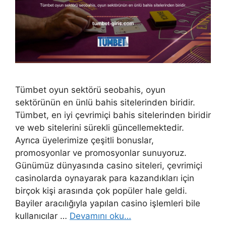
Tümbet oyun sektörü seobahis, oyun
sektörünün en ünlü bahis sitelerinden biridir.
Tümbet, en iyi çevrimiçi bahis sitelerinden biridir
ve web sitelerini sürekli güncellemektedir.
Ayrıca üyelerimize çeşitli bonuslar,
promosyonlar ve promosyonlar sunuyoruz.
Günümüz dünyasında casino siteleri, çevrimiçi
casinolarda oynayarak para kazandıkları için
birçok kişi arasında çok popüler hale geldi.
Bayiler aracılığıyla yapılan casino işlemleri bile
kullanıcılar …
Devamını oku…