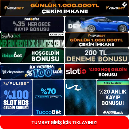
×
TUMBET GİRİŞ İÇİN TIKLAYINIZ!