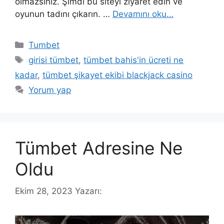
olmazsınız. Şimdi bu siteyi ziyaret edin ve
oyunun tadını çıkarın. …
Devamını oku…
Kategoriler
Tumbet
Etiketler
girisi tümbet
,
tümbet bahis'in ücreti ne
kadar
,
tümbet şikayet ekibi blackjack casino
Yorum yap
Tümbet Adresine Ne
Oldu
Ekim 28, 2023
Yazarı: