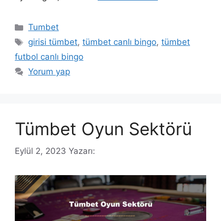
Kategoriler
Tumbet
Etiketler
girisi tümbet
,
tümbet canlı bingo
,
tümbet
futbol canlı bingo
Yorum yap
Tümbet Oyun Sektörü
Eylül 2, 2023
Yazarı: