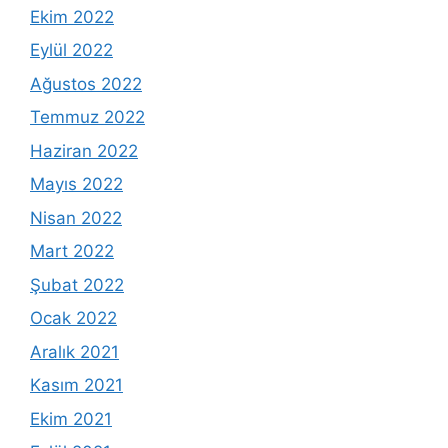
Ekim 2022
Eylül 2022
Ağustos 2022
Temmuz 2022
Haziran 2022
Mayıs 2022
Nisan 2022
Mart 2022
Şubat 2022
Ocak 2022
Aralık 2021
Kasım 2021
Ekim 2021