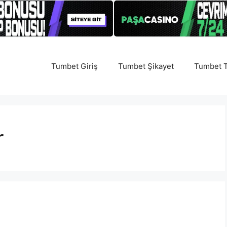
Tumbet Giriş
Tumbet Şikayet
Tumbet T
r