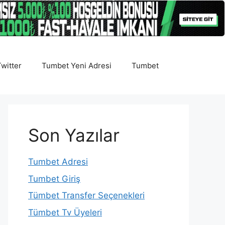
witter
Tumbet Yeni Adresi
Tumbet
Son Yazılar
Tumbet Adresi
Tumbet Giriş
Tümbet Transfer Seçenekleri
Tümbet Tv Üyeleri