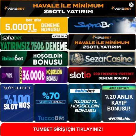
×
TUMBET GİRİŞ İÇİN TIKLAYINIZ!