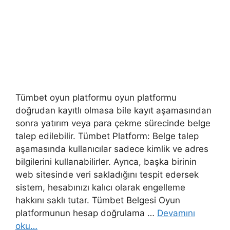
Tümbet oyun platformu oyun platformu
doğrudan kayıtlı olmasa bile kayıt aşamasından
sonra yatırım veya para çekme sürecinde belge
talep edilebilir. Tümbet Platform: Belge talep
aşamasında kullanıcılar sadece kimlik ve adres
bilgilerini kullanabilirler. Ayrıca, başka birinin
web sitesinde veri sakladığını tespit edersek
sistem, hesabınızı kalıcı olarak engelleme
hakkını saklı tutar. Tümbet Belgesi Oyun
platformunun hesap doğrulama …
Devamını
oku…