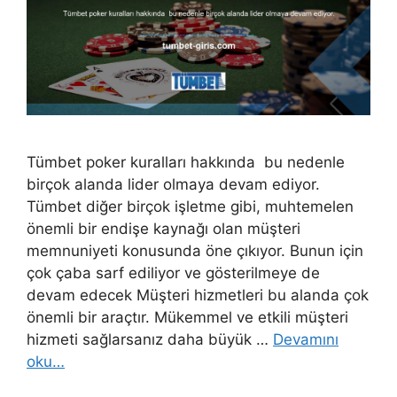
Tümbet poker kuralları hakkında bu nedenle
birçok alanda lider olmaya devam ediyor.
Tümbet diğer birçok işletme gibi, muhtemelen
önemli bir endişe kaynağı olan müşteri
memnuniyeti konusunda öne çıkıyor. Bunun için
çok çaba sarf ediliyor ve gösterilmeye de
devam edecek Müşteri hizmetleri bu alanda çok
önemli bir araçtır. Mükemmel ve etkili müşteri
hizmeti sağlarsanız daha büyük …
Devamını
oku…