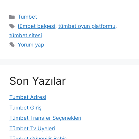
Kategoriler
Tumbet
Etiketler
tümbet belgesi
,
tümbet oyun platformu
,
tümbet sitesi
Yorum yap
Son Yazılar
Tumbet Adresi
Tumbet Giriş
Tümbet Transfer Seçenekleri
Tümbet Tv Üyeleri
Tümbet Güvenilir Bahis