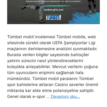
Tümbet mobil i̇ncelemesi Tümbet mobile, web
sitesinde sürekli olarak UEFA Şampiyonlar Ligi
maçlarının derinlemesine analizini sunmaktadır.
Burada verilen bilgiler sayesinde bahisçiler
yatırım sürecini nasıl yönlendireceklerini
kolaylıkla anlayabilirler. Mevcut verilerin çoğuna
tüm oyuncuların erişimini sağlamak hala
mümkündür. Tümbet mobil paralarını Tümbet
spor bahislerine aktaran Casino severler önemli
miktarda kar elde etme potansiyeline sahiptir.
Genel olarak e-spor …
Devamını oku…