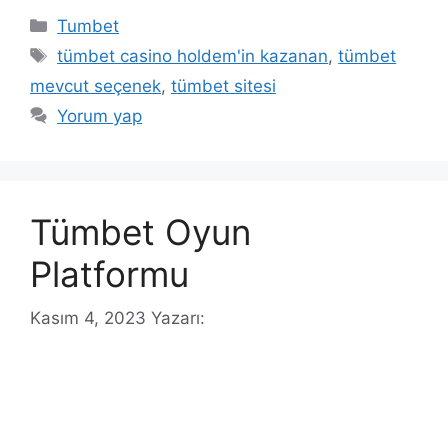
Kategoriler
Tumbet
Etiketler
tümbet casino holdem'in kazanan
,
tümbet
mevcut seçenek
,
tümbet sitesi
Yorum yap
Tümbet Oyun
Platformu
Kasım 4, 2023
Yazarı: