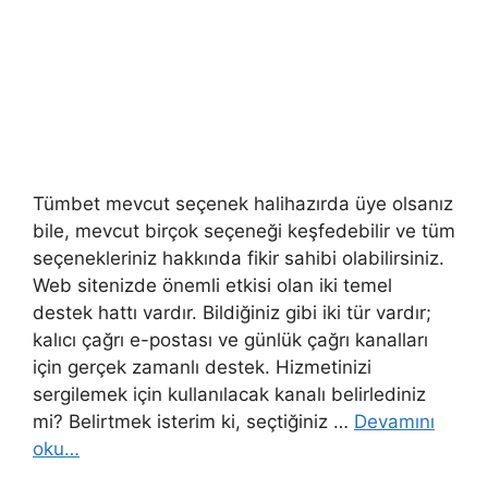
Tümbet mevcut seçenek halihazırda üye olsanız
bile, mevcut birçok seçeneği keşfedebilir ve tüm
seçenekleriniz hakkında fikir sahibi olabilirsiniz.
Web sitenizde önemli etkisi olan iki temel
destek hattı vardır. Bildiğiniz gibi iki tür vardır;
kalıcı çağrı e-postası ve günlük çağrı kanalları
için gerçek zamanlı destek. Hizmetinizi
sergilemek için kullanılacak kanalı belirlediniz
mi? Belirtmek isterim ki, seçtiğiniz …
Devamını
oku…