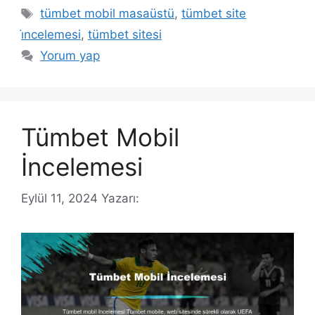
Etiketler
tümbet mobil masaüstü
,
tümbet site
i̇ncelemesi
,
tümbet sitesi
Yorum yap
Tümbet Mobil
İncelemesi
Eylül 11, 2024
Yazarı: