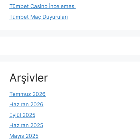
Tümbet Casino İncelemesi
Tümbet Maç Duyuruları
Arşivler
Temmuz 2026
Haziran 2026
Eylül 2025
Haziran 2025
Mayıs 2025