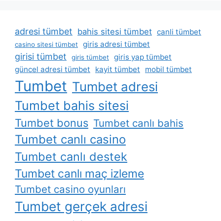
adresi tümbet
bahis sitesi tümbet
canli tümbet
giris adresi tümbet
casino sitesi tümbet
girisi tümbet
giris yap tümbet
giris tümbet
güncel adresi tümbet
kayit tümbet
mobil tümbet
Tumbet
Tumbet adresi
Tumbet bahis sitesi
Tumbet bonus
Tumbet canlı bahis
Tumbet canlı casino
Tumbet canlı destek
Tumbet canlı maç izleme
Tumbet casino oyunları
Tumbet gerçek adresi