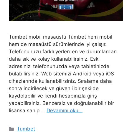
Tümbet mobil masaüstü Tümbet hem mobil
hem de masaüstü sürümlerinde iyi çalışır.
Telefonunuzu farklı yerlerden ve durumlardan
daha sık ve kolay kullanabilirsiniz. Eski
adresinizi telefonunuzda veya tabletinizde
bulabilirsiniz. Web sitemizi Android veya iOS
cihazlarında kullanabilirsiniz. Sıralama daha
sonra indirilecek ve güvenli bir şekilde
kaydolabilir ve kendi hesabınızla giriş
yapabilirsiniz. Benzersiz ve doğrulanabilir bir
lisansa sahip …
Devamını oku…
Kategoriler
Tumbet