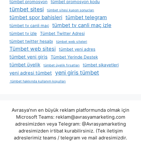
tümbet promosyon
tümbet promosyon kodu
tümbet sitesi
tümbet sitesi kupon sonuçları
tümbet spor bahisleri
tümbet telegram
tümbet tv canli maç izle
tümbet tv canli maç
tümbet tv izle
Tümbet Twitter Adresi
tümbet twitter hesabı
tümbet web siteleri
Tümbet web sitesi
tümbet yeni adres
tümbet yeni giris
Tümbet Yerinde Destek
tümbet üyelik
tümbet şikayetleri
tümbet üyelik fırsatları
yeni giris tümbet
yeni adresi tümbet
tümbet hakkında kullanım koşulları
Avrasya'nın en büyük reklam platformunda olmak için
Microsoft Teams:
reklam@avrasyamarketing.com
adresimizden veya Telegram: @Avrasyamarketing
adresimizden irtibat kurabilirsiniz. (Tek iletişim
adreslerimiz teams / telegram ve mail adresimizdir.