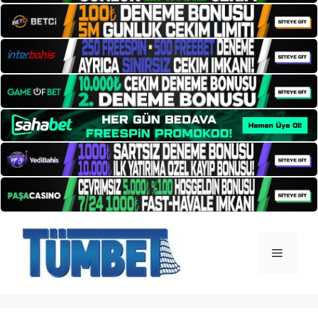
İçeriğe
atla
Menü