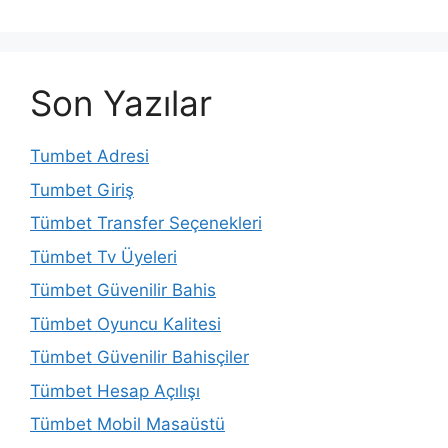
Son Yazılar
Tumbet Adresi
Tumbet Giriş
Tümbet Transfer Seçenekleri
Tümbet Tv Üyeleri
Tümbet Güvenilir Bahis
Tümbet Oyuncu Kalitesi
Tümbet Güvenilir Bahisçiler
Tümbet Hesap Açılışı
Tümbet Mobil Masaüstü