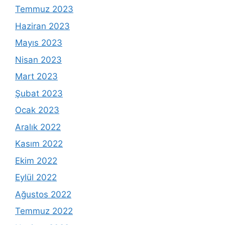
Temmuz 2023
Haziran 2023
Mayıs 2023
Nisan 2023
Mart 2023
Şubat 2023
Ocak 2023
Aralık 2022
Kasım 2022
Ekim 2022
Eylül 2022
Ağustos 2022
Temmuz 2022