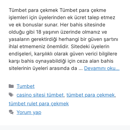
Tümbet para çekmek Tümbet para çekme
işlemleri için üyelerinden ek ücret talep etmez
ve ek bonuslar sunar. Her bahis sitesinde
olduğu gibi 18 yaşının üzerinde olmanız ve
yasaların gerektirdiği herhangi bir güven şartını
ihlal etmemeniz önemlidir. Sitedeki üyelerin
endişeleri, karşılıklı olarak güven verici bilgilere
karşı bahis oynayabildiği için ceza alan bahis
sitelerinin üyeleri arasında da …
Devamını oku…
Kategoriler
Tumbet
Etiketler
casino sitesi tümbet
,
tümbet para çekmek
,
tümbet rulet para çekmek
Yorum yap