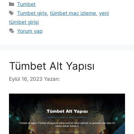
Kategoriler
Tumbet
Etiketler
Tumbet giriş
,
tümbet maç izleme
,
yeni
tümbet girişi
Yorum yap
Tümbet Alt Yapısı
Eylül 16, 2023
Yazarı: