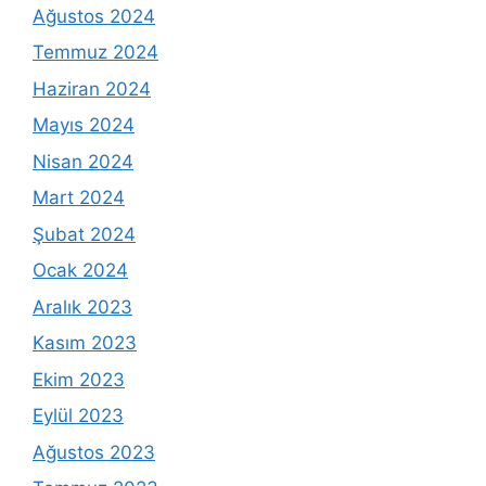
Ağustos 2024
Temmuz 2024
Haziran 2024
Mayıs 2024
Nisan 2024
Mart 2024
Şubat 2024
Ocak 2024
Aralık 2023
Kasım 2023
Ekim 2023
Eylül 2023
Ağustos 2023