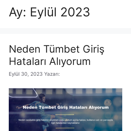
Ay:
Eylül 2023
Neden Tümbet Giriş
Hataları Alıyorum
Eylül 30, 2023
Yazarı: