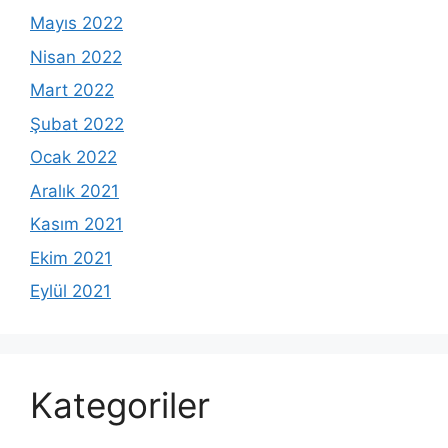
Mayıs 2022
Nisan 2022
Mart 2022
Şubat 2022
Ocak 2022
Aralık 2021
Kasım 2021
Ekim 2021
Eylül 2021
Kategoriler