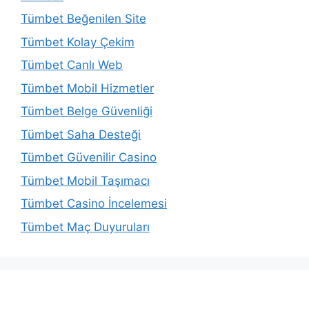
Tümbet Beğenilen Site
Tümbet Kolay Çekim
Tümbet Canlı Web
Tümbet Mobil Hizmetler
Tümbet Belge Güvenliği
Tümbet Saha Desteği
Tümbet Güvenilir Casino
Tümbet Mobil Taşımacı
Tümbet Casino İncelemesi
Tümbet Maç Duyuruları