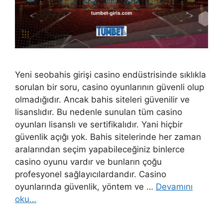
Yeni seobahis girişi casino endüstrisinde sıklıkla
sorulan bir soru, casino oyunlarının güvenli olup
olmadığıdır. Ancak bahis siteleri güvenilir ve
lisanslıdır. Bu nedenle sunulan tüm casino
oyunları lisanslı ve sertifikalıdır. Yani hiçbir
güvenlik açığı yok. Bahis sitelerinde her zaman
aralarından seçim yapabileceğiniz binlerce
casino oyunu vardır ve bunların çoğu
profesyonel sağlayıcılardandır. Casino
oyunlarında güvenlik, yöntem ve …
Devamını
oku…