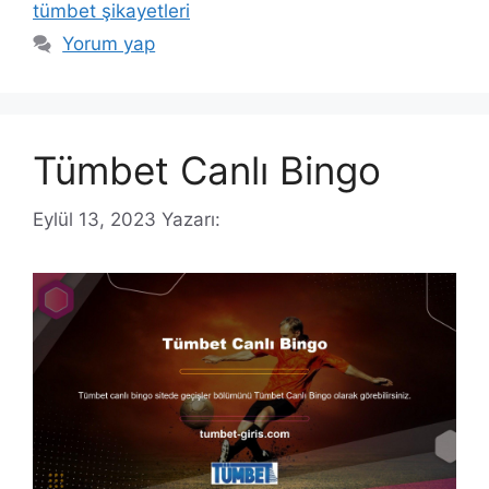
tümbet şikayetleri
Yorum yap
Tümbet Canlı Bingo
Eylül 13, 2023
Yazarı: