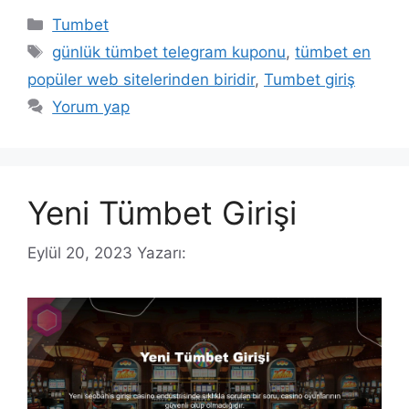
Kategoriler
Tumbet
Etiketler
günlük tümbet telegram kuponu
,
tümbet en
popüler web sitelerinden biridir
,
Tumbet giriş
Yorum yap
Yeni Tümbet Girişi
Eylül 20, 2023
Yazarı: