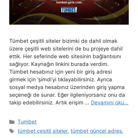
Tümbet çeşitli siteler bizimki de dahil olmak
üzere çeşitli web sitelerini de bu projeye dahil
ettik. Her seferinde web sitesinin bağlantısını
sağlıyor. Kaynağın linkini burada verdim.
Tümbet hesabınız için yeni bir giriş adresi
girmek için ‘şimdi’yi tıklayabilirsiniz. Ayrıca
sosyal medya hesabınız üzerinden giriş yapma
seçeneği de sunar. Eğer ilgileniyorsanız onu da
takip edebilirsiniz. Artık erişim …
Devamını oku…
Kategoriler
Tumbet
Etiketler
tümbet çeşitli siteler
,
tümbet güncel adres
,