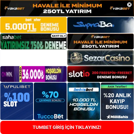
×
TUMBET GİRİŞ İÇİN TIKLAYINIZ!