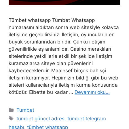
Tümbet whatsapp Tümbet Whatsapp
numarasını aldıktan sonra web sitesiyle kolayca
iletişime geçebilirsiniz. İletişim, oyuncuların en
büyük sorunlarından biridir. Çünkü iletişim
güvenilirlikle eş anlamlıdır. Casino meraklıları
sitelerinde yetkililerle etkili bir şekilde iletişim
kuramazlarsa siteye olan güvenlerini
kaybedeceklerdir. Maalesef birçok bahisçi
iletişim kuramıyor. Hepimizin bildiği gibi bu web
siteleri kullanıcılarıyla iletişim kurma konusunda
kötüdür. Elbette bu kadar …
Devamını oku…
Kategoriler
Tumbet
Etiketler
tümbet güncel adres
,
tümbet telegram
hesabı
,
tümbet whatsapp