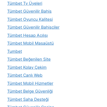
Tümbet Tv Üyeleri
Tümbet Güvenilir Bahis
Tümbet Oyuncu Kalitesi
Tümbet Güvenilir Bahisçiler
Tümbet Hesap Açılışı
Tümbet Mobil Masaüstü
Tumbet
Tümbet Beğenilen Site
Tümbet Kolay Çekim
Tümbet Canlı Web
Tümbet Mobil Hizmetler
Tümbet Belge Güvenliği
Tümbet Saha Desteği