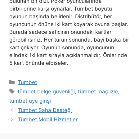
bulunan bir dizi. Poker oyuncularında
birbirlerine karşı oynarlar. Tümbet boyutu
oyunun başında belirlenir. Distribütör, her
oyuncunun önüne iki kart koyarak oyuna başlar.
Burada sadece satıcının önündeki kartları
görebilirsiniz. Her turun sonunda, bayi başka bir
kart çekiyor. Oyunun sonunda, oyuncunun
elindeki iki kart sırayla açıklanmalıdır. Önlerinde
5 kart önünde elbiseler.
Kategoriler
Tumbet
Etiketler
tümbet belge güvenliği
,
tümbet maç izle
,
tümbet üye girişi
Tümbet Saha Desteği
Tümbet Mobil Hizmetler