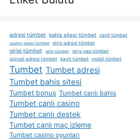
adresi tümbet
bahis sitesi tümbet
canli tümbet
giris adresi tümbet
casino sitesi tümbet
girisi tümbet
giris yap tümbet
giris tümbet
güncel adresi tümbet
kayit tümbet
mobil tümbet
Tumbet
Tumbet adresi
Tumbet bahis sitesi
Tumbet bonus
Tumbet canlı bahis
Tumbet canlı casino
Tumbet canlı destek
Tumbet canlı maç izleme
Tumbet casino oyunları