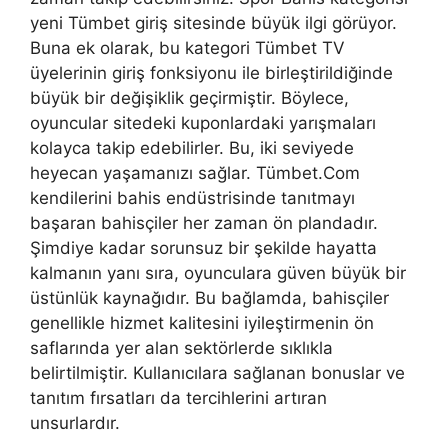
yeni Tümbet giriş sitesinde büyük ilgi görüyor.
Buna ek olarak, bu kategori Tümbet TV
üyelerinin giriş fonksiyonu ile birleştirildiğinde
büyük bir değişiklik geçirmiştir. Böylece,
oyuncular sitedeki kuponlardaki yarışmaları
kolayca takip edebilirler. Bu, iki seviyede
heyecan yaşamanızı sağlar. Tümbet.Com
kendilerini bahis endüstrisinde tanıtmayı
başaran bahisçiler her zaman ön plandadır.
Şimdiye kadar sorunsuz bir şekilde hayatta
kalmanın yanı sıra, oyunculara güven büyük bir
üstünlük kaynağıdır. Bu bağlamda, bahisçiler
genellikle hizmet kalitesini iyileştirmenin ön
saflarında yer alan sektörlerde sıklıkla
belirtilmiştir. Kullanıcılara sağlanan bonuslar ve
tanıtım fırsatları da tercihlerini artıran
unsurlardır.