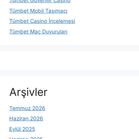
Tümbet Güvenilir Casino
Tümbet Mobil Taşımacı
Tümbet Casino İncelemesi
Tümbet Maç Duyuruları
Arşivler
Temmuz 2026
Haziran 2026
Eylül 2025