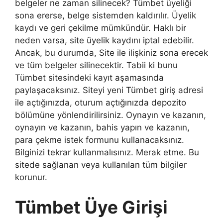
belgeler ne zaman silinecek? Tümbet üyeliği
sona ererse, belge sistemden kaldırılır. Üyelik
kaydı ve geri çekilme mümkündür. Haklı bir
neden varsa, site üyelik kaydını iptal edebilir.
Ancak, bu durumda, Site ile ilişkiniz sona erecek
ve tüm belgeler silinecektir. Tabii ki bunu
Tümbet sitesindeki kayıt aşamasında
paylaşacaksınız. Siteyi yeni Tümbet giriş adresi
ile açtığınızda, oturum açtığınızda depozito
bölümüne yönlendirilirsiniz. Oynayın ve kazanın,
oynayın ve kazanın, bahis yapın ve kazanın,
para çekme istek formunu kullanacaksınız.
Bilginizi tekrar kullanmalısınız. Merak etme. Bu
sitede sağlanan veya kullanılan tüm bilgiler
korunur.
Tümbet Üye Girişi