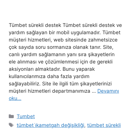
Tümbet sürekli destek Tümbet sürekli destek ve
yardım sağlayan bir mobil uygulamadır. Tümbet
müşteri hizmetleri, web sitesinde zahmetsizce
çok sayıda soru sormanıza olanak tanır. Site,
canlı yardım sağlamanın yanı sıra şikayetlerin
ele alınması ve çözümlenmesi için de gerekli
aksiyonları almaktadır. Bunu yaparak
kullanıcılarımıza daha fazla yardım
sağlayabiliriz. Site ile ilgili tüm şikayetlerinizi
müşteri hizmetleri departmanımıza …
Devamını
oku…
Kategoriler
Tumbet
Etiketler
tümbet i̇kametgah değişikliği
,
tümbet sürekli