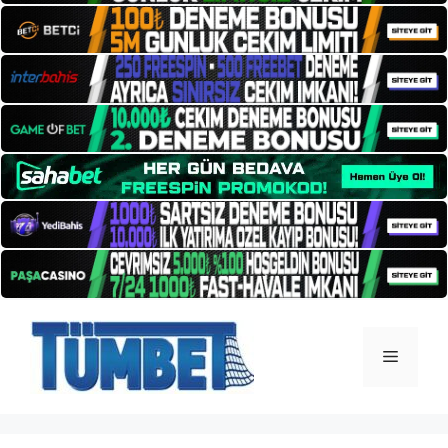
İçeriğe
atla
Menü