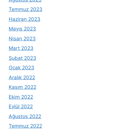
Temmuz 2023
Haziran 2023
Mayıs 2023
Nisan 2023
Mart 2023
Şubat 2023
Ocak 2023
Aralık 2022
Kasım 2022
Ekim 2022
Eylül 2022
Ağustos 2022
Temmuz 2022