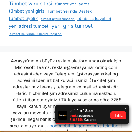
Tümbet web sitesi
tümbet yeni adres
tümbet yeni giris
Tümbet Yerinde Destek
tümbet üyelik
tümbet şikayetleri
tümbet üyelik fırsatları
yeni giris tümbet
yeni adresi tümbet
tümbet hakkında kullanım koşulları
Avrasya'nın en büyük reklam platformunda olmak için
Microsoft Teams:
reklam@avrasyamarketing.com
adresimizden veya Telegram: @Avrasyamarketing
adresimizden irtibat kurabilirsiniz. (Tek iletişim
adreslerimiz teams / telegram ve mail adresimizdir.
Harici hiçbir iletişim adresimiz bulunmamaktadır.
Lütfen itibar etmeyiniz.) Türkiye yasalarına göre 7258
sayılı kanun uyarınca yasa dışı bahis oynamanın
cezaları mevcuttur. Şu an bulunduğunuz site hiç bir
şekilde illegal bahis oyunları oynatmıyor ve oynamaya
aracı olmuyordur.
zoommobil
|
lagoncasino
|
teklifbet
|