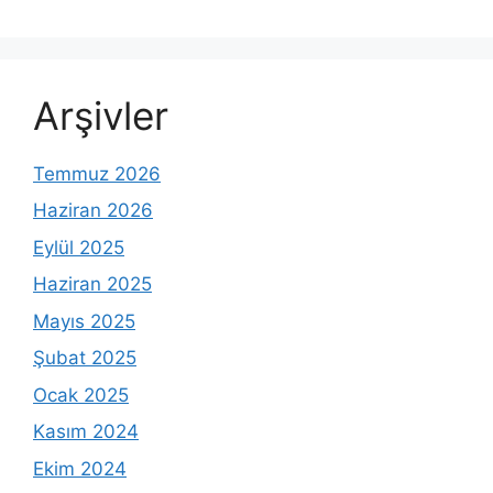
Arşivler
Temmuz 2026
Haziran 2026
Eylül 2025
Haziran 2025
Mayıs 2025
Şubat 2025
Ocak 2025
Kasım 2024
Ekim 2024