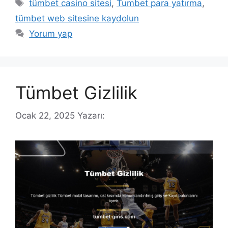
Etiketler
tümbet casino sitesi
,
Tumbet para yatırma
,
tümbet web sitesine kaydolun
Yorum yap
Tümbet Gizlilik
Ocak 22, 2025
Yazarı: