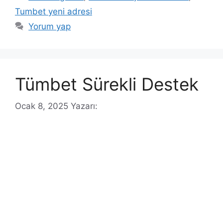
Tumbet yeni adresi
Yorum yap
Tümbet Sürekli Destek
Ocak 8, 2025
Yazarı: