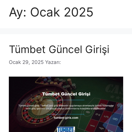
Ay:
Ocak 2025
Tümbet Güncel Girişi
Ocak 29, 2025
Yazarı: