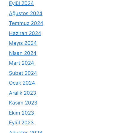
Eylül 2024
Ağustos 2024
Temmuz 2024
Haziran 2024
Mayıs 2024
Nisan 2024
Mart 2024
Şubat 2024
Ocak 2024
Aralık 2023
Kasım 2023
Ekim 2023
Eylül 2023
Ağustos 2023