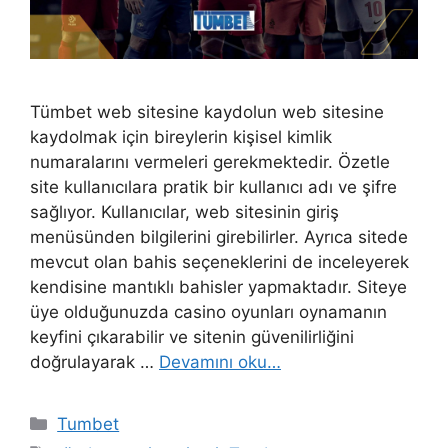
Tümbet web sitesine kaydolun web sitesine
kaydolmak için bireylerin kişisel kimlik
numaralarını vermeleri gerekmektedir. Özetle
site kullanıcılara pratik bir kullanıcı adı ve şifre
sağlıyor. Kullanıcılar, web sitesinin giriş
menüsünden bilgilerini girebilirler. Ayrıca sitede
mevcut olan bahis seçeneklerini de inceleyerek
kendisine mantıklı bahisler yapmaktadır. Siteye
üye olduğunuzda casino oyunları oynamanın
keyfini çıkarabilir ve sitenin güvenilirliğini
doğrulayarak …
Devamını oku…
Kategoriler
Tumbet