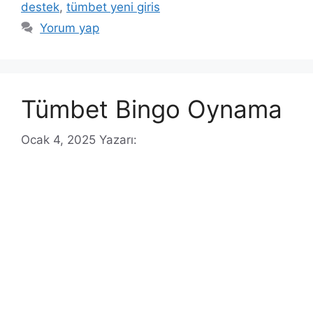
destek
,
tümbet yeni giris
Yorum yap
Tümbet Bingo Oynama
Ocak 4, 2025
Yazarı: