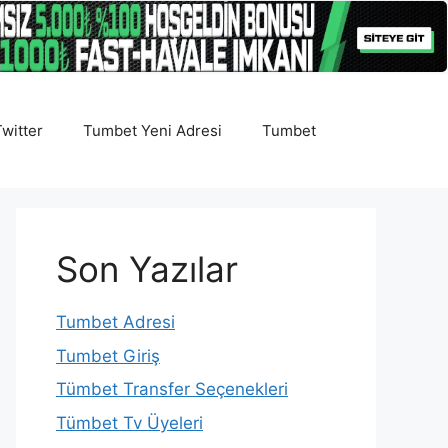
witter
Tumbet Yeni Adresi
Tumbet
Son Yazılar
Tumbet Adresi
Tumbet Giriş
Tümbet Transfer Seçenekleri
Tümbet Tv Üyeleri