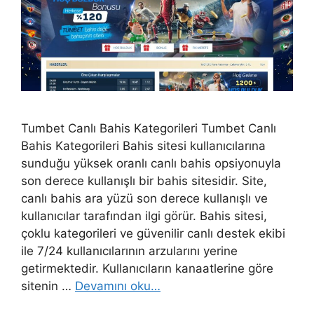
Tumbet Canlı Bahis Kategorileri Tumbet Canlı
Bahis Kategorileri Bahis sitesi kullanıcılarına
sunduğu yüksek oranlı canlı bahis opsiyonuyla
son derece kullanışlı bir bahis sitesidir. Site,
canlı bahis ara yüzü son derece kullanışlı ve
kullanıcılar tarafından ilgi görür. Bahis sitesi,
çoklu kategorileri ve güvenilir canlı destek ekibi
ile 7/24 kullanıcılarının arzularını yerine
getirmektedir. Kullanıcıların kanaatlerine göre
sitenin …
Devamını oku…