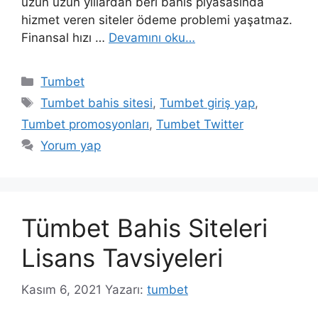
uzun uzun yıllardan beri bahis piyasasında
hizmet veren siteler ödeme problemi yaşatmaz.
Finansal hızı …
Devamını oku…
Kategoriler
Tumbet
Etiketler
Tumbet bahis sitesi
,
Tumbet giriş yap
,
Tumbet promosyonları
,
Tumbet Twitter
Yorum yap
Tümbet Bahis Siteleri
Lisans Tavsiyeleri
Kasım 6, 2021
Yazarı:
tumbet