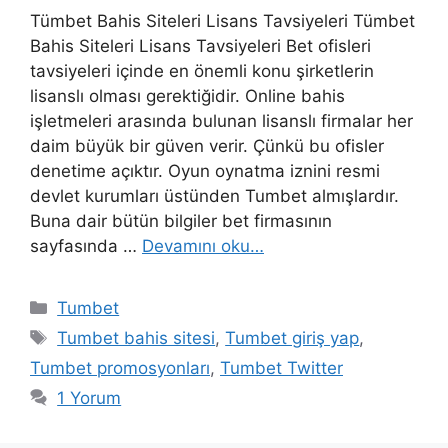
Tümbet Bahis Siteleri Lisans Tavsiyeleri Tümbet
Bahis Siteleri Lisans Tavsiyeleri Bet ofisleri
tavsiyeleri içinde en önemli konu şirketlerin
lisanslı olması gerektiğidir. Online bahis
işletmeleri arasında bulunan lisanslı firmalar her
daim büyük bir güven verir. Çünkü bu ofisler
denetime açıktır. Oyun oynatma iznini resmi
devlet kurumları üstünden Tumbet almışlardır.
Buna dair bütün bilgiler bet firmasının
sayfasında …
Devamını oku…
Kategoriler
Tumbet
Etiketler
Tumbet bahis sitesi
,
Tumbet giriş yap
,
Tumbet promosyonları
,
Tumbet Twitter
1 Yorum