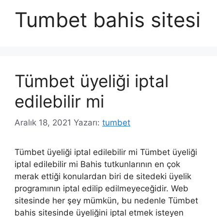
Tumbet bahis sitesi
Tümbet üyeliği iptal
edilebilir mi
Aralık 18, 2021
Yazarı:
tumbet
Tümbet üyeliği iptal edilebilir mi Tümbet üyeliği
iptal edilebilir mi Bahis tutkunlarının en çok
merak ettiği konulardan biri de sitedeki üyelik
programının iptal edilip edilmeyeceğidir. Web
sitesinde her şey mümkün, bu nedenle Tümbet
bahis sitesinde üyeliğini iptal etmek isteyen