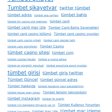
Tumbet şikayetvar
twitter tümbet
tümbet bahis
tümbet adres
tümbet ana sayfası
tümbet canli
tümbet bir casino slot makinesi
tümbet canli maç izle
Tümbet Canlı Bahis Seçenekleri
tümbet canlı casino bölümü
Tümbet canlı casino oyunları
tümbet canlı casino şirketi
tümbet canlı destek hattı
Tümbet Casino
tümbet canlı etkinlikleri
tümbet casino sitesi
tümbet com
tümbet cüzdan hesabı
tümbet e-posta adresi
tümbet en güvenilir mevduat
tümbet esportsta espor oyunları
tümbet girisi
tümbet giris twitter
Tümbet Güncel
tümbet güncel adres
Tümbet Hakkında
tümbet hesabımı nasıl kapatabilirim
Tümbet iletişim teknolojisini
tümbet hesap onay süreci
tümbet instagram
tümbet i̇lk üyeliği
Tümbet Kullanıcı Yorumları
tümbet i̇çin belgelere i̇htiyacım var mı
tümbet maç izleme
tümbet maç izle
tümbet live poker