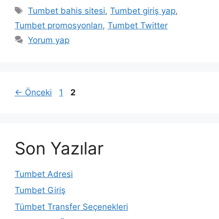
Etiketler
Tumbet bahis sitesi
,
Tumbet giriş yap
,
Tumbet promosyonları
,
Tumbet Twitter
Yorum yap
Sayfa
Sayfa
←
Önceki
1
2
Son Yazılar
Tumbet Adresi
Tumbet Giriş
Tümbet Transfer Seçenekleri