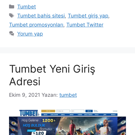
Kategoriler
Tumbet
Etiketler
Tumbet bahis sitesi
,
Tumbet giriş yap
,
Tumbet promosyonları
,
Tumbet Twitter
Yorum yap
Tumbet Yeni Giriş
Adresi
Ekim 9, 2021
Yazarı:
tumbet