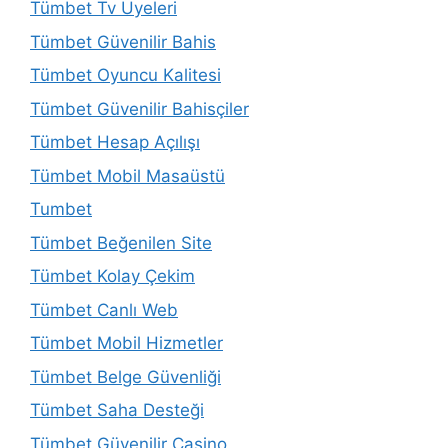
Tümbet Tv Üyeleri
Tümbet Güvenilir Bahis
Tümbet Oyuncu Kalitesi
Tümbet Güvenilir Bahisçiler
Tümbet Hesap Açılışı
Tümbet Mobil Masaüstü
Tumbet
Tümbet Beğenilen Site
Tümbet Kolay Çekim
Tümbet Canlı Web
Tümbet Mobil Hizmetler
Tümbet Belge Güvenliği
Tümbet Saha Desteği
Tümbet Güvenilir Casino