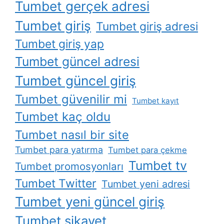
Tumbet gerçek adresi
Tumbet giriş
Tumbet giriş adresi
Tumbet giriş yap
Tumbet güncel adresi
Tumbet güncel giriş
Tumbet güvenilir mi
Tumbet kayıt
Tumbet kaç oldu
Tumbet nasıl bir site
Tumbet para yatırma
Tumbet para çekme
Tumbet tv
Tumbet promosyonları
Tumbet Twitter
Tumbet yeni adresi
Tumbet yeni güncel giriş
Tumbet şikayet