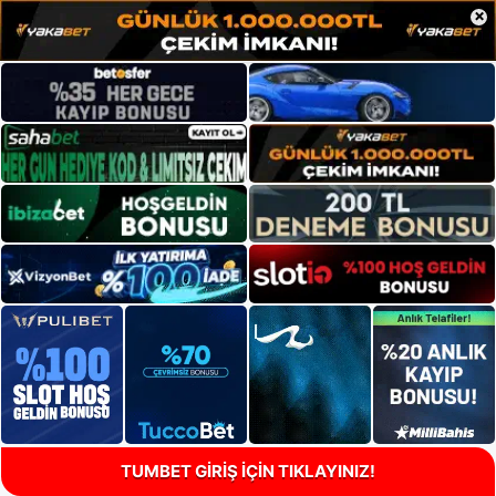
×
TUMBET GİRİŞ İÇİN TIKLAYINIZ!