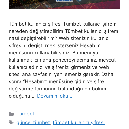
Tümbet kullanıcı şifresi Tümbet kullanıcı şifremi
nereden değiştirebilirim Tümbet kullanıcı şifremi
nasıl değiştirebilirim? Web sitenizin kullanıcı
şifresini değiştirmek isterseniz Hesabım
menüsünü kullanabilirsiniz. Bu menüyü
kullanmak için ana pencereyi açmanız, mevcut
kullanıcı adınızı ve şifrenizi girmeniz ve web
sitesi ana sayfasını yenilemeniz gerekir. Daha
sonra “Hesabım” menüsüne gidin ve şifre
değiştirme formunun bulunduğu bir bölüm
olduğunu …
Devamını oku…
Kategoriler
Tumbet
Etiketler
güncel tümbet
,
tümbet kullanıcı şifresi
,