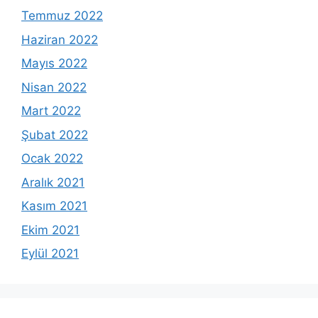
Temmuz 2022
Haziran 2022
Mayıs 2022
Nisan 2022
Mart 2022
Şubat 2022
Ocak 2022
Aralık 2021
Kasım 2021
Ekim 2021
Eylül 2021