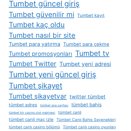
Tumbet güncel giriş
Tumbet güvenilir mi
Tumbet kayıt
Tumbet kaç oldu
Tumbet nasıl bir site
Tumbet para yatırma
Tumbet para çekme
Tumbet tv
Tumbet promosyonları
Tumbet Twitter
Tumbet yeni adresi
Tumbet yeni güncel giriş
Tumbet şikayet
Tumbet şikayetvar
twitter tümbet
tümbet bahis
tümbet adres
tümbet ana sayfası
tümbet canli
tümbet bir casino slot makinesi
tümbet canli maç izle
Tümbet Canlı Bahis Seçenekleri
tümbet canlı casino bölümü
Tümbet canlı casino oyunları