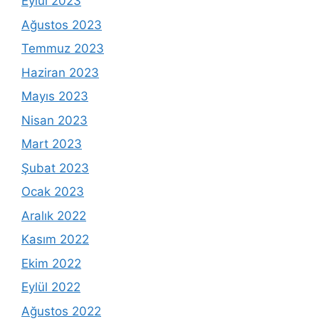
Eylül 2023
Ağustos 2023
Temmuz 2023
Haziran 2023
Mayıs 2023
Nisan 2023
Mart 2023
Şubat 2023
Ocak 2023
Aralık 2022
Kasım 2022
Ekim 2022
Eylül 2022
Ağustos 2022