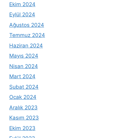
Ekim 2024
Eylül 2024
Ağustos 2024
Temmuz 2024
Haziran 2024
Mayıs 2024
Nisan 2024
Mart 2024
Şubat 2024
Ocak 2024
Aralık 2023
Kasım 2023
Ekim 2023