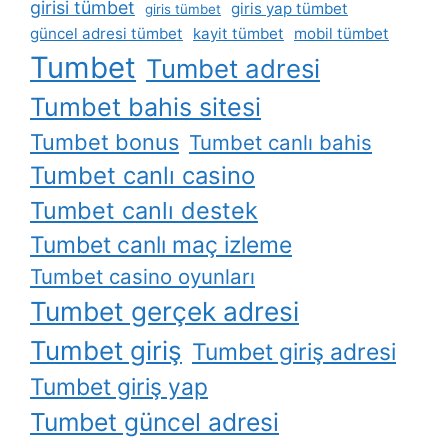
girisi tümbet
giris yap tümbet
giris tümbet
güncel adresi tümbet
kayit tümbet
mobil tümbet
Tumbet
Tumbet adresi
Tumbet bahis sitesi
Tumbet bonus
Tumbet canlı bahis
Tumbet canlı casino
Tumbet canlı destek
Tumbet canlı maç izleme
Tumbet casino oyunları
Tumbet gerçek adresi
Tumbet giriş
Tumbet giriş adresi
Tumbet giriş yap
Tumbet güncel adresi