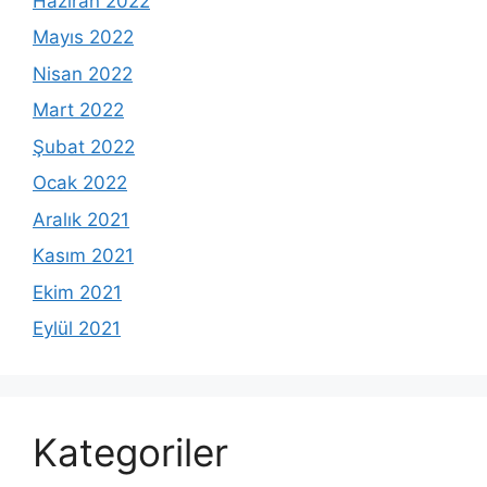
Haziran 2022
Mayıs 2022
Nisan 2022
Mart 2022
Şubat 2022
Ocak 2022
Aralık 2021
Kasım 2021
Ekim 2021
Eylül 2021
Kategoriler