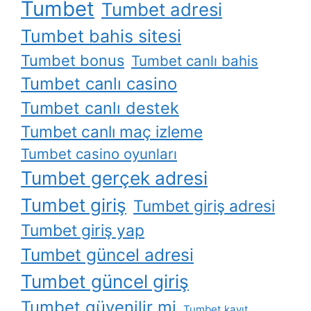
Tumbet
Tumbet adresi
Tumbet bahis sitesi
Tumbet bonus
Tumbet canlı bahis
Tumbet canlı casino
Tumbet canlı destek
Tumbet canlı maç izleme
Tumbet casino oyunları
Tumbet gerçek adresi
Tumbet giriş
Tumbet giriş adresi
Tumbet giriş yap
Tumbet güncel adresi
Tumbet güncel giriş
Tumbet güvenilir mi
Tumbet kayıt