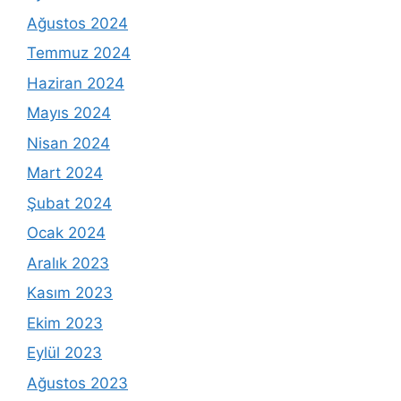
Ağustos 2024
Temmuz 2024
Haziran 2024
Mayıs 2024
Nisan 2024
Mart 2024
Şubat 2024
Ocak 2024
Aralık 2023
Kasım 2023
Ekim 2023
Eylül 2023
Ağustos 2023