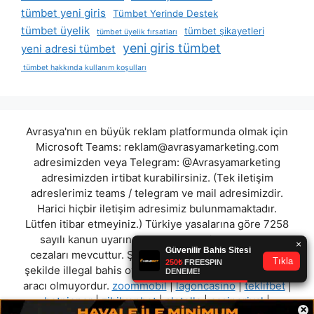
tümbet yeni giris
Tümbet Yerinde Destek
tümbet üyelik
tümbet şikayetleri
tümbet üyelik fırsatları
yeni giris tümbet
yeni adresi tümbet
tümbet hakkında kullanım koşulları
Avrasya'nın en büyük reklam platformunda olmak için
Microsoft Teams:
reklam@avrasyamarketing.com
adresimizden veya Telegram: @Avrasyamarketing
adresimizden irtibat kurabilirsiniz. (Tek iletişim
adreslerimiz teams / telegram ve mail adresimizdir.
Harici hiçbir iletişim adresimiz bulunmamaktadır.
Lütfen itibar etmeyiniz.) Türkiye yasalarına göre 7258
sayılı kanun uyarınca yasa dışı bahis oynamanın
cezaları mevcuttur. Şu an bulunduğunuz site hiç bir
şekilde illegal bahis oyunları oynatmıyor ve oynamaya
aracı olmuyordur.
zoommobil
|
lagoncasino
|
teklifbet
|
betpioner
|
zibilyonbet
|
slotella
|
casinoriyal
|
×