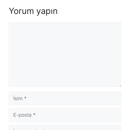
Yorum yapın
Yorum
İsim
E-
posta
İnternet