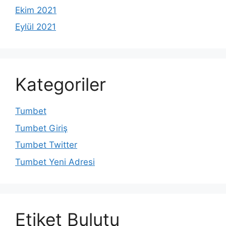
Ekim 2021
Eylül 2021
Kategoriler
Tumbet
Tumbet Giriş
Tumbet Twitter
Tumbet Yeni Adresi
Etiket Bulutu