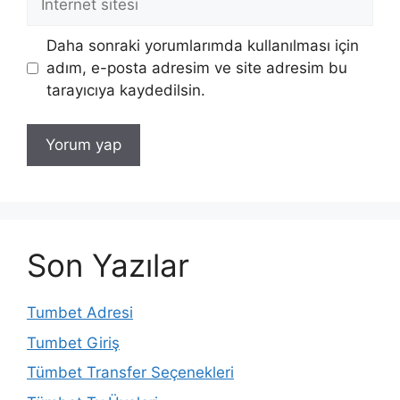
sitesi
Daha sonraki yorumlarımda kullanılması için
adım, e-posta adresim ve site adresim bu
tarayıcıya kaydedilsin.
Son Yazılar
Tumbet Adresi
Tumbet Giriş
Tümbet Transfer Seçenekleri