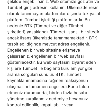
şekilde erişebilirsiniz. Web sitemize göz atın ve
Tümbet giriş adresini kullanın. Ülkemizde resmi
olarak tanınmayan platformlar dışında tek yasal
platform Tümbet işlettiği platformlardır. Bu
nedenle BTK (Tümbet ve diğer Tümbet
şirketleri) yasaklandı. Tümbet lisanslı bir sitedir
ancak lisans ülkemizde tanınmamaktadır. BTK
tespit edildiğinde mevcut adres engellenir.
Engellenen bir web sitesine erişmeye
çalışırsanız, engellenen bir web sayfası
gösterilecektir. Bu web sayfasını ziyaret eden
kişilere Tümbet ile bağlantı kurulamıyor gibi
arama sorguları sunulur. BTK, Tümbet
kaynaklanmamasına rağmen reaksiyonun
oluşmasını tamamen engelledi.Bunu talep
etmeniz durumunda, birden fazla hesabı
yönetme kurallarımız nedeniyle hesabınız
kontrol edilebilir, kapatılabilir veya