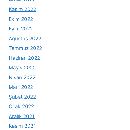
Kasım 2022
Ekim 2022
Eylül 2022
Ağustos 2022
Temmuz 2022
Haziran 2022
Mayıs 2022
Nisan 2022
Mart 2022
Şubat 2022
Ocak 2022
Aralık 2021
Kasım 2021