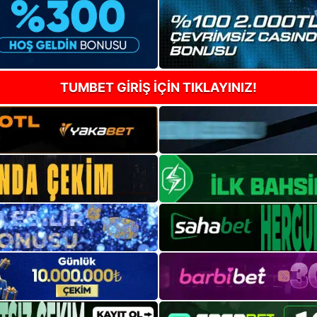
TUMBET GİRİŞ İÇİN TIKLAYINIZ!