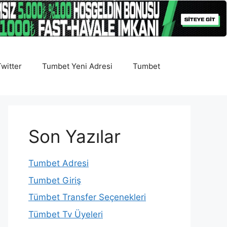
witter
Tumbet Yeni Adresi
Tumbet
Son Yazılar
Tumbet Adresi
Tumbet Giriş
Tümbet Transfer Seçenekleri
Tümbet Tv Üyeleri