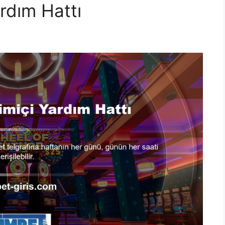
rdım Hattı