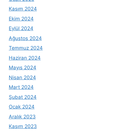
Kasım 2024
Ekim 2024
Eylül 2024
Ağustos 2024
Temmuz 2024
Haziran 2024
Mayıs 2024
Nisan 2024
Mart 2024
Şubat 2024
Ocak 2024
Aralık 2023
Kasım 2023