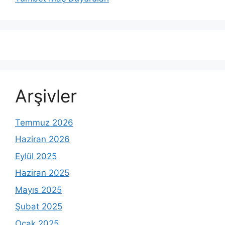
Arşivler
Temmuz 2026
Haziran 2026
Eylül 2025
Haziran 2025
Mayıs 2025
Şubat 2025
Ocak 2025