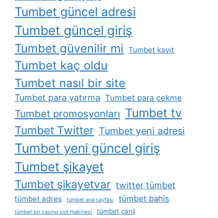
Tumbet güncel adresi
Tumbet güncel giriş
Tumbet güvenilir mi
Tumbet kayıt
Tumbet kaç oldu
Tumbet nasıl bir site
Tumbet para yatırma
Tumbet para çekme
Tumbet tv
Tumbet promosyonları
Tumbet Twitter
Tumbet yeni adresi
Tumbet yeni güncel giriş
Tumbet şikayet
Tumbet şikayetvar
twitter tümbet
tümbet bahis
tümbet adres
tümbet ana sayfası
tümbet canli
tümbet bir casino slot makinesi