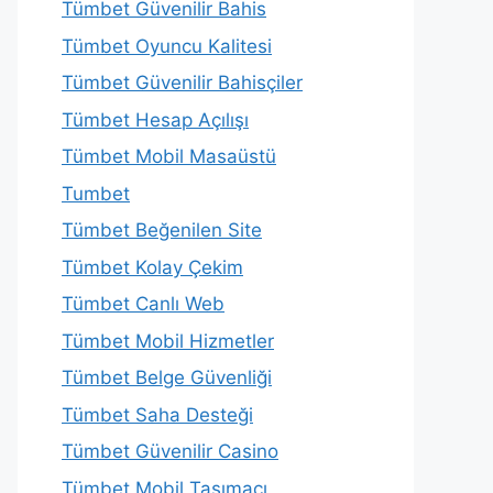
Tümbet Güvenilir Bahis
Tümbet Oyuncu Kalitesi
Tümbet Güvenilir Bahisçiler
Tümbet Hesap Açılışı
Tümbet Mobil Masaüstü
Tumbet
Tümbet Beğenilen Site
Tümbet Kolay Çekim
Tümbet Canlı Web
Tümbet Mobil Hizmetler
Tümbet Belge Güvenliği
Tümbet Saha Desteği
Tümbet Güvenilir Casino
Tümbet Mobil Taşımacı