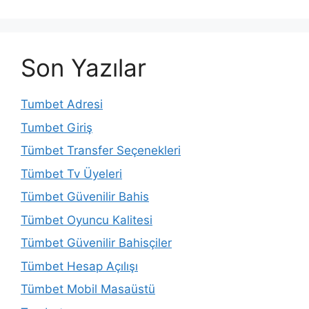
Son Yazılar
Tumbet Adresi
Tumbet Giriş
Tümbet Transfer Seçenekleri
Tümbet Tv Üyeleri
Tümbet Güvenilir Bahis
Tümbet Oyuncu Kalitesi
Tümbet Güvenilir Bahisçiler
Tümbet Hesap Açılışı
Tümbet Mobil Masaüstü