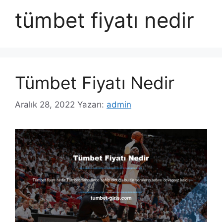
tümbet fiyatı nedir
Tümbet Fiyatı Nedir
Aralık 28, 2022
Yazarı:
admin