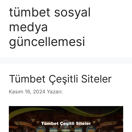
tümbet sosyal
medya
güncellemesi
Tümbet Çeşitli Siteler
Kasım 16, 2024
Yazarı: