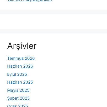
Arşivler
Temmuz 2026
Haziran 2026
Eylül 2025
Haziran 2025
Mayıs 2025
Şubat 2025
Ocak 2025