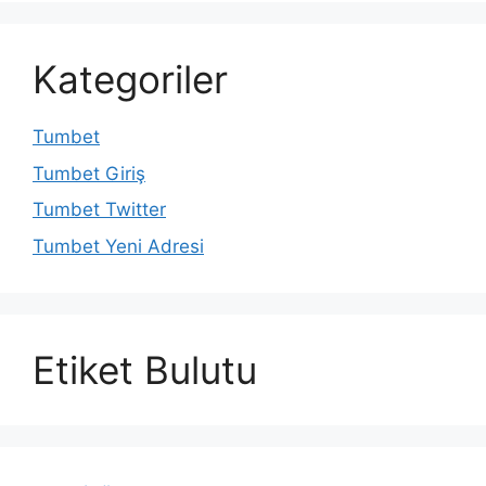
Kategoriler
Tumbet
Tumbet Giriş
Tumbet Twitter
Tumbet Yeni Adresi
Etiket Bulutu