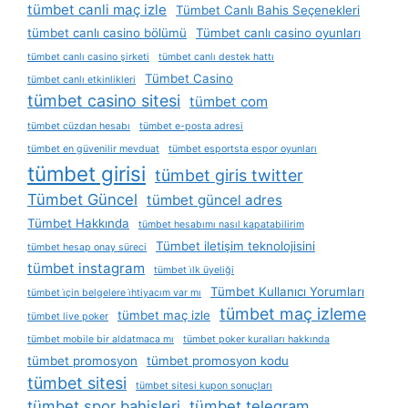
tümbet canli maç izle
Tümbet Canlı Bahis Seçenekleri
tümbet canlı casino bölümü
Tümbet canlı casino oyunları
tümbet canlı casino şirketi
tümbet canlı destek hattı
Tümbet Casino
tümbet canlı etkinlikleri
tümbet casino sitesi
tümbet com
tümbet cüzdan hesabı
tümbet e-posta adresi
tümbet en güvenilir mevduat
tümbet esportsta espor oyunları
tümbet girisi
tümbet giris twitter
Tümbet Güncel
tümbet güncel adres
Tümbet Hakkında
tümbet hesabımı nasıl kapatabilirim
Tümbet iletişim teknolojisini
tümbet hesap onay süreci
tümbet instagram
tümbet i̇lk üyeliği
Tümbet Kullanıcı Yorumları
tümbet i̇çin belgelere i̇htiyacım var mı
tümbet maç izleme
tümbet maç izle
tümbet live poker
tümbet mobile bir aldatmaca mı
tümbet poker kuralları hakkında
tümbet promosyon
tümbet promosyon kodu
tümbet sitesi
tümbet sitesi kupon sonuçları
tümbet spor bahisleri
tümbet telegram