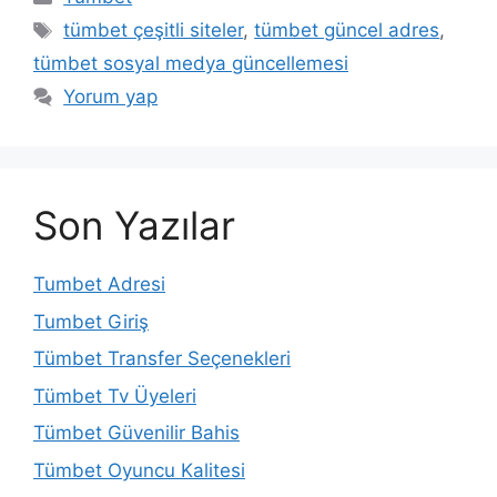
Etiketler
tümbet çeşitli siteler
,
tümbet güncel adres
,
tümbet sosyal medya güncellemesi
Yorum yap
Son Yazılar
Tumbet Adresi
Tumbet Giriş
Tümbet Transfer Seçenekleri
Tümbet Tv Üyeleri
Tümbet Güvenilir Bahis
Tümbet Oyuncu Kalitesi