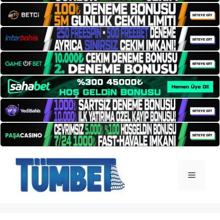
İçeriğe
atla
Menü