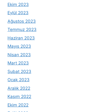
Ekim 2023
Eylül 2023
Ağustos 2023
Temmuz 2023
Haziran 2023
Mayıs 2023
Nisan 2023
Mart 2023
Şubat 2023
Ocak 2023
Aralık 2022
Kasım 2022
Ekim 2022