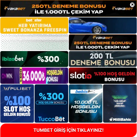
×
TUMBET GİRİŞ İÇİN TIKLAYINIZ!