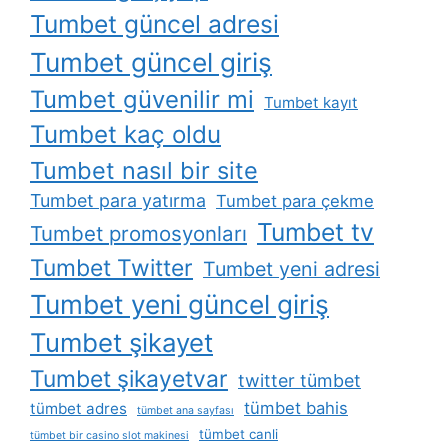
Tumbet güncel adresi
Tumbet güncel giriş
Tumbet güvenilir mi
Tumbet kayıt
Tumbet kaç oldu
Tumbet nasıl bir site
Tumbet para yatırma
Tumbet para çekme
Tumbet tv
Tumbet promosyonları
Tumbet Twitter
Tumbet yeni adresi
Tumbet yeni güncel giriş
Tumbet şikayet
Tumbet şikayetvar
twitter tümbet
tümbet bahis
tümbet adres
tümbet ana sayfası
tümbet canli
tümbet bir casino slot makinesi