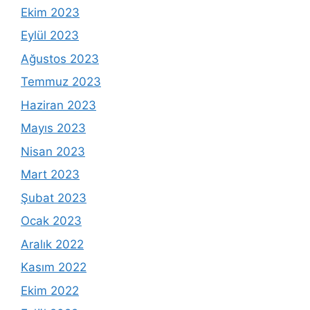
Ekim 2023
Eylül 2023
Ağustos 2023
Temmuz 2023
Haziran 2023
Mayıs 2023
Nisan 2023
Mart 2023
Şubat 2023
Ocak 2023
Aralık 2022
Kasım 2022
Ekim 2022