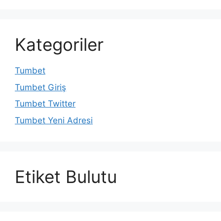
Kategoriler
Tumbet
Tumbet Giriş
Tumbet Twitter
Tumbet Yeni Adresi
Etiket Bulutu