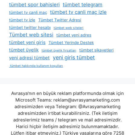
tümbet spor bahisleri
tümbet telegram
tümbet tv canli maç izle
tümbet tv canli maç
tümbet tv izle
Tümbet Twitter Adresi
tümbet twitter hesabı
tümbet web siteleri
Tümbet web sitesi
tümbet yeni adres
tümbet yeni giris
Tümbet Yerinde Destek
tümbet üyelik
tümbet şikayetleri
tümbet üyelik fırsatları
yeni giris tümbet
yeni adresi tümbet
tümbet hakkında kullanım koşulları
Avrasya'nın en büyük reklam platformunda olmak için
Microsoft Teams:
reklam@avrasyamarketing.com
adresimizden veya Telegram: @Avrasyamarketing
adresimizden irtibat kurabilirsiniz. (Tek iletişim
adreslerimiz teams / telegram ve mail adresimizdir.
Harici hiçbir iletişim adresimiz bulunmamaktadır.
Lütfen itibar etmeyiniz.) Türkiye yasalarına göre 7258