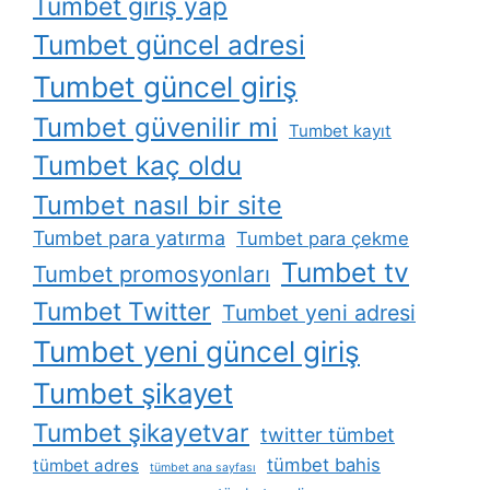
Tumbet giriş yap
Tumbet güncel adresi
Tumbet güncel giriş
Tumbet güvenilir mi
Tumbet kayıt
Tumbet kaç oldu
Tumbet nasıl bir site
Tumbet para yatırma
Tumbet para çekme
Tumbet tv
Tumbet promosyonları
Tumbet Twitter
Tumbet yeni adresi
Tumbet yeni güncel giriş
Tumbet şikayet
Tumbet şikayetvar
twitter tümbet
tümbet bahis
tümbet adres
tümbet ana sayfası