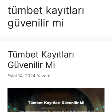
tümbet kayıtları
güvenilir mi
Tümbet Kayıtları
Güvenilir Mi
Eylül 14, 2024
Yazarı: