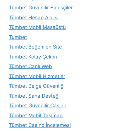
Tümbet Güvenilir Bahisçiler
Tümbet Hesap Açılışı
Tümbet Mobil Masaüstü
Tumbet
Tümbet Beğenilen Site
Tümbet Kolay Çekim
Tümbet Canlı Web
Tümbet Mobil Hizmetler
Tümbet Belge Güvenliği
Tümbet Saha Desteği
Tümbet Güvenilir Casino
Tümbet Mobil Taşımacı
Tümbet Casino İncelemesi