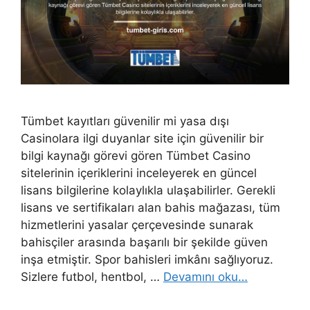
Tümbet kayıtları güvenilir mi yasa dışı
Casinolara ilgi duyanlar site için güvenilir bir
bilgi kaynağı görevi gören Tümbet Casino
sitelerinin içeriklerini inceleyerek en güncel
lisans bilgilerine kolaylıkla ulaşabilirler. Gerekli
lisans ve sertifikaları alan bahis mağazası, tüm
hizmetlerini yasalar çerçevesinde sunarak
bahisçiler arasında başarılı bir şekilde güven
inşa etmiştir. Spor bahisleri imkânı sağlıyoruz.
Sizlere futbol, ​​hentbol, …
Devamını oku…