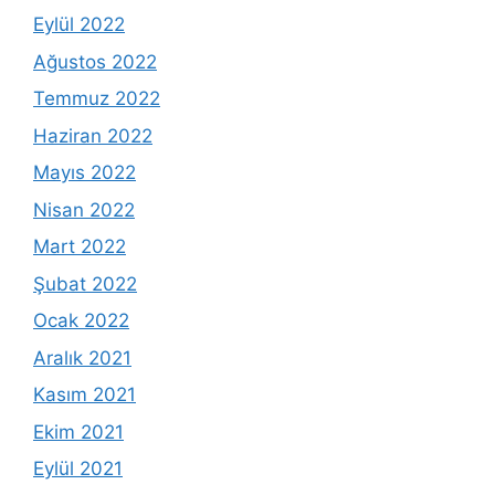
Eylül 2022
Ağustos 2022
Temmuz 2022
Haziran 2022
Mayıs 2022
Nisan 2022
Mart 2022
Şubat 2022
Ocak 2022
Aralık 2021
Kasım 2021
Ekim 2021
Eylül 2021