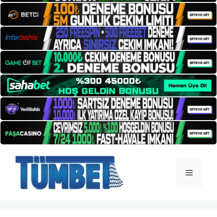
İçeriğe
atla
Menü