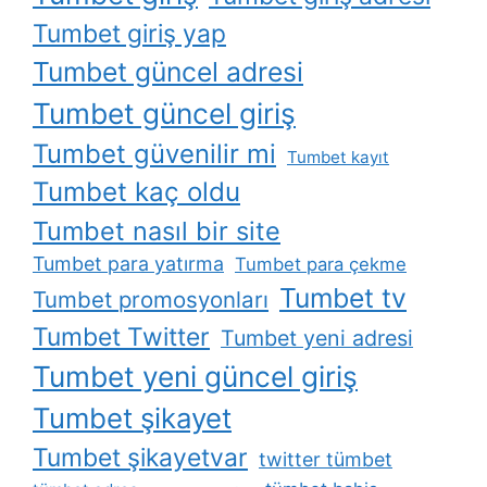
Tumbet giriş yap
Tumbet güncel adresi
Tumbet güncel giriş
Tumbet güvenilir mi
Tumbet kayıt
Tumbet kaç oldu
Tumbet nasıl bir site
Tumbet para yatırma
Tumbet para çekme
Tumbet tv
Tumbet promosyonları
Tumbet Twitter
Tumbet yeni adresi
Tumbet yeni güncel giriş
Tumbet şikayet
Tumbet şikayetvar
twitter tümbet