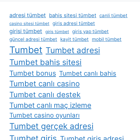
adresi tümbet
bahis sitesi tümbet
canli tümbet
giris adresi tümbet
casino sitesi tümbet
girisi tümbet
giris yap tümbet
giris tümbet
güncel adresi tümbet
kayit tümbet
mobil tümbet
Tumbet
Tumbet adresi
Tumbet bahis sitesi
Tumbet bonus
Tumbet canlı bahis
Tumbet canlı casino
Tumbet canlı destek
Tumbet canlı maç izleme
Tumbet casino oyunları
Tumbet gerçek adresi
Tumbet giriş
Tumbet giriş adresi