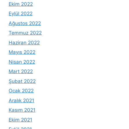
Ekim 2022
Eylül 2022
Ağustos 2022
Temmuz 2022
Haziran 2022
Mayıs 2022
Nisan 2022
Mart 2022
Şubat 2022
Ocak 2022
Aralık 2021
Kasım 2021
Ekim 2021