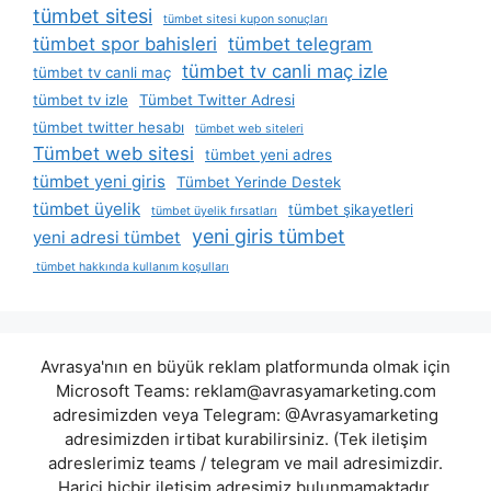
tümbet sitesi
tümbet sitesi kupon sonuçları
tümbet spor bahisleri
tümbet telegram
tümbet tv canli maç izle
tümbet tv canli maç
tümbet tv izle
Tümbet Twitter Adresi
tümbet twitter hesabı
tümbet web siteleri
Tümbet web sitesi
tümbet yeni adres
tümbet yeni giris
Tümbet Yerinde Destek
tümbet üyelik
tümbet şikayetleri
tümbet üyelik fırsatları
yeni giris tümbet
yeni adresi tümbet
tümbet hakkında kullanım koşulları
Avrasya'nın en büyük reklam platformunda olmak için
Microsoft Teams:
reklam@avrasyamarketing.com
adresimizden veya Telegram: @Avrasyamarketing
adresimizden irtibat kurabilirsiniz. (Tek iletişim
adreslerimiz teams / telegram ve mail adresimizdir.
Harici hiçbir iletişim adresimiz bulunmamaktadır.