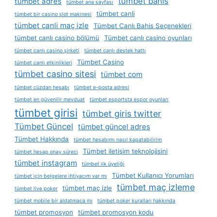
tümbet bahis
tümbet adres
tümbet ana sayfası
tümbet canli
tümbet bir casino slot makinesi
tümbet canli maç izle
Tümbet Canlı Bahis Seçenekleri
tümbet canlı casino bölümü
Tümbet canlı casino oyunları
tümbet canlı casino şirketi
tümbet canlı destek hattı
Tümbet Casino
tümbet canlı etkinlikleri
tümbet casino sitesi
tümbet com
tümbet cüzdan hesabı
tümbet e-posta adresi
tümbet en güvenilir mevduat
tümbet esportsta espor oyunları
tümbet girisi
tümbet giris twitter
Tümbet Güncel
tümbet güncel adres
Tümbet Hakkında
tümbet hesabımı nasıl kapatabilirim
Tümbet iletişim teknolojisini
tümbet hesap onay süreci
tümbet instagram
tümbet i̇lk üyeliği
Tümbet Kullanıcı Yorumları
tümbet i̇çin belgelere i̇htiyacım var mı
tümbet maç izleme
tümbet maç izle
tümbet live poker
tümbet mobile bir aldatmaca mı
tümbet poker kuralları hakkında
tümbet promosyon
tümbet promosyon kodu