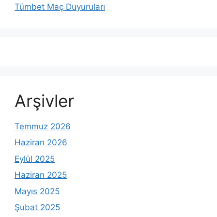
Tümbet Maç Duyuruları
Arşivler
Temmuz 2026
Haziran 2026
Eylül 2025
Haziran 2025
Mayıs 2025
Şubat 2025