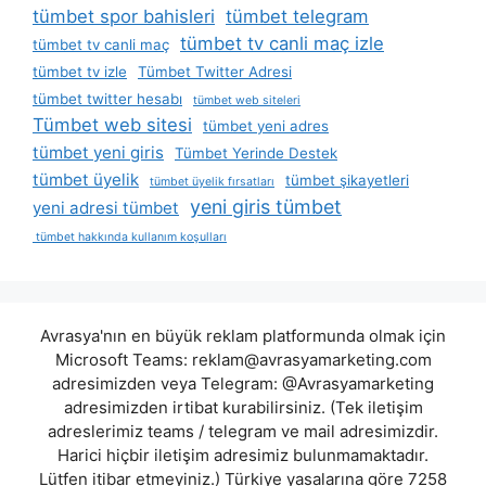
tümbet spor bahisleri
tümbet telegram
tümbet tv canli maç izle
tümbet tv canli maç
tümbet tv izle
Tümbet Twitter Adresi
tümbet twitter hesabı
tümbet web siteleri
Tümbet web sitesi
tümbet yeni adres
tümbet yeni giris
Tümbet Yerinde Destek
tümbet üyelik
tümbet şikayetleri
tümbet üyelik fırsatları
yeni giris tümbet
yeni adresi tümbet
tümbet hakkında kullanım koşulları
Avrasya'nın en büyük reklam platformunda olmak için
Microsoft Teams:
reklam@avrasyamarketing.com
adresimizden veya Telegram: @Avrasyamarketing
adresimizden irtibat kurabilirsiniz. (Tek iletişim
adreslerimiz teams / telegram ve mail adresimizdir.
Harici hiçbir iletişim adresimiz bulunmamaktadır.
Lütfen itibar etmeyiniz.) Türkiye yasalarına göre 7258