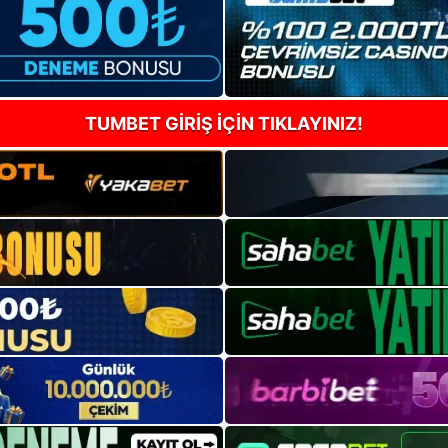
TUMBET GİRİŞ İÇİN TIKLAYINIZ!