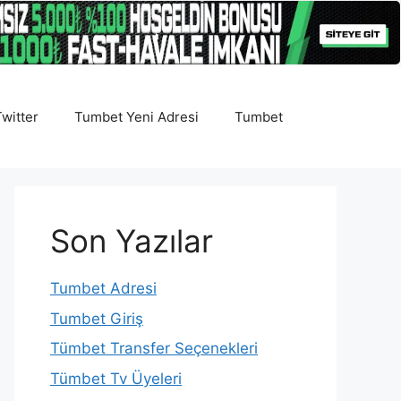
witter
Tumbet Yeni Adresi
Tumbet
Son Yazılar
Tumbet Adresi
Tumbet Giriş
Tümbet Transfer Seçenekleri
Tümbet Tv Üyeleri