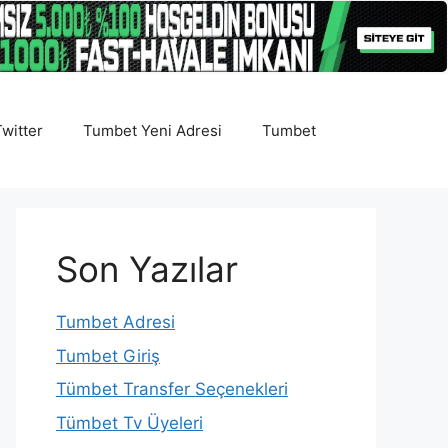
witter
Tumbet Yeni Adresi
Tumbet
Son Yazılar
Tumbet Adresi
Tumbet Giriş
Tümbet Transfer Seçenekleri
Tümbet Tv Üyeleri