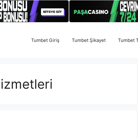
Tumbet Giriş
Tumbet Şikayet
Tumbet T
izmetleri