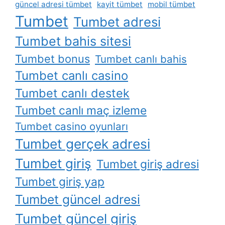
güncel adresi tümbet
kayit tümbet
mobil tümbet
Tumbet
Tumbet adresi
Tumbet bahis sitesi
Tumbet bonus
Tumbet canlı bahis
Tumbet canlı casino
Tumbet canlı destek
Tumbet canlı maç izleme
Tumbet casino oyunları
Tumbet gerçek adresi
Tumbet giriş
Tumbet giriş adresi
Tumbet giriş yap
Tumbet güncel adresi
Tumbet güncel giriş