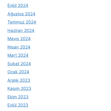
Eylül 2024
Ağustos 2024
Temmuz 2024
Haziran 2024
Mayıs 2024
Nisan 2024
Mart 2024
Şubat 2024
Ocak 2024
Aralık 2023
Kasım 2023
Ekim 2023
Eylül 2023