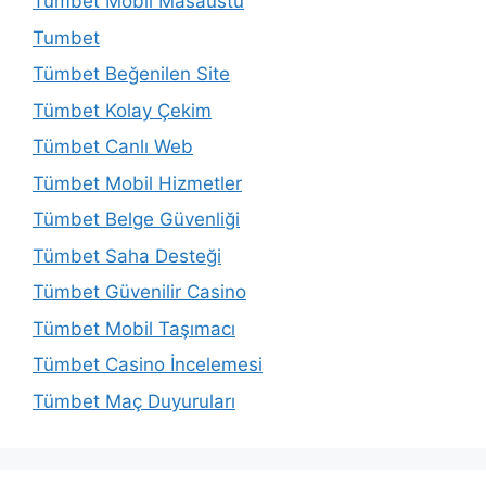
Tümbet Mobil Masaüstü
Tumbet
Tümbet Beğenilen Site
Tümbet Kolay Çekim
Tümbet Canlı Web
Tümbet Mobil Hizmetler
Tümbet Belge Güvenliği
Tümbet Saha Desteği
Tümbet Güvenilir Casino
Tümbet Mobil Taşımacı
Tümbet Casino İncelemesi
Tümbet Maç Duyuruları