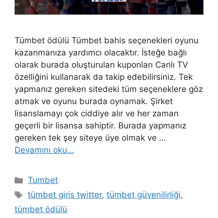
Tümbet ödülü Tümbet bahis seçenekleri oyunu
kazanmanıza yardımcı olacaktır. İsteğe bağlı
olarak burada oluşturulan kuponları Canlı TV
özelliğini kullanarak da takip edebilirsiniz. Tek
yapmanız gereken sitedeki tüm seçeneklere göz
atmak ve oyunu burada oynamak. Şirket
lisanslamayı çok ciddiye alır ve her zaman
geçerli bir lisansa sahiptir. Burada yapmanız
gereken tek şey siteye üye olmak ve …
Devamını oku…
Kategoriler
Tumbet
Etiketler
tümbet giris twitter
,
tümbet güvenilirliği
,
tümbet ödülü