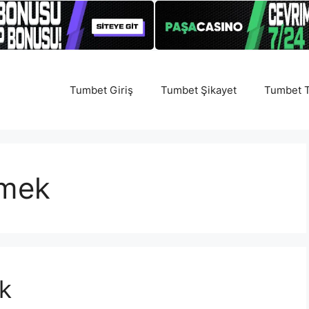
Tumbet Giriş
Tumbet Şikayet
Tumbet T
kmek
k