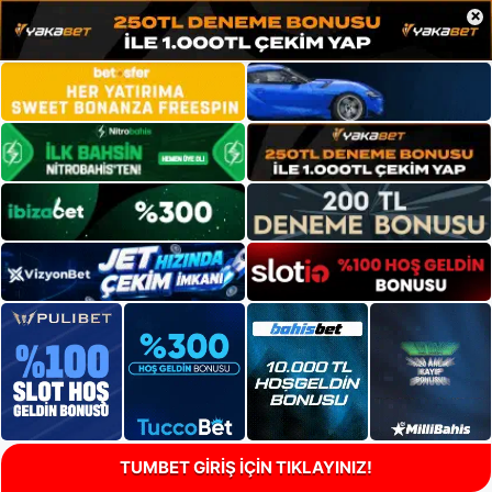
×
TUMBET GİRİŞ İÇİN TIKLAYINIZ!