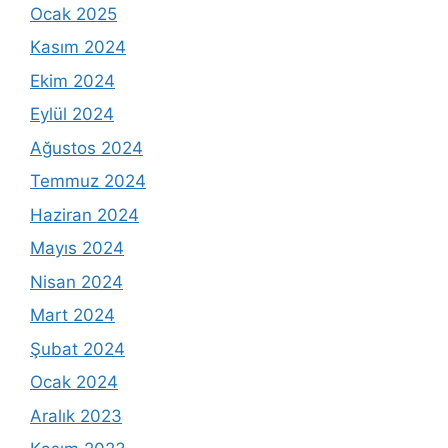
Ocak 2025
Kasım 2024
Ekim 2024
Eylül 2024
Ağustos 2024
Temmuz 2024
Haziran 2024
Mayıs 2024
Nisan 2024
Mart 2024
Şubat 2024
Ocak 2024
Aralık 2023