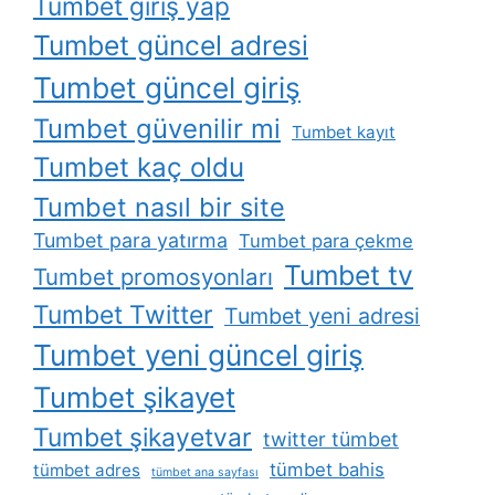
Tumbet giriş yap
Tumbet güncel adresi
Tumbet güncel giriş
Tumbet güvenilir mi
Tumbet kayıt
Tumbet kaç oldu
Tumbet nasıl bir site
Tumbet para yatırma
Tumbet para çekme
Tumbet tv
Tumbet promosyonları
Tumbet Twitter
Tumbet yeni adresi
Tumbet yeni güncel giriş
Tumbet şikayet
Tumbet şikayetvar
twitter tümbet
tümbet bahis
tümbet adres
tümbet ana sayfası