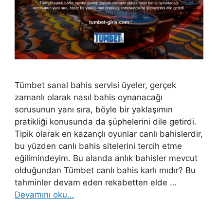
Tümbet sanal bahis servisi üyeler, gerçek
zamanlı olarak nasıl bahis oynanacağı
sorusunun yanı sıra, böyle bir yaklaşımın
pratikliği konusunda da şüphelerini dile getirdi.
Tipik olarak en kazançlı oyunlar canlı bahislerdir,
bu yüzden canlı bahis sitelerini tercih etme
eğilimindeyim. Bu alanda anlık bahisler mevcut
olduğundan Tümbet canlı bahis karlı mıdır? Bu
tahminler devam eden rekabetten elde …
Devamını oku…