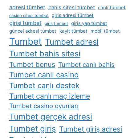
adresi tümbet
bahis sitesi tümbet
canli tümbet
giris adresi tümbet
casino sitesi tümbet
girisi tümbet
giris yap tümbet
giris tümbet
güncel adresi tümbet
kayit tümbet
mobil tümbet
Tumbet
Tumbet adresi
Tumbet bahis sitesi
Tumbet bonus
Tumbet canlı bahis
Tumbet canlı casino
Tumbet canlı destek
Tumbet canlı maç izleme
Tumbet casino oyunları
Tumbet gerçek adresi
Tumbet giriş
Tumbet giriş adresi