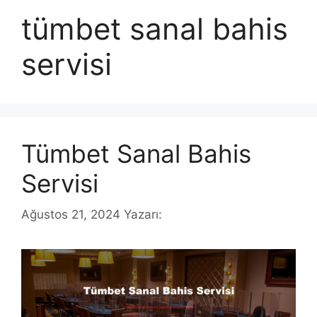
tümbet sanal bahis
servisi
Tümbet Sanal Bahis
Servisi
Ağustos 21, 2024
Yazarı: