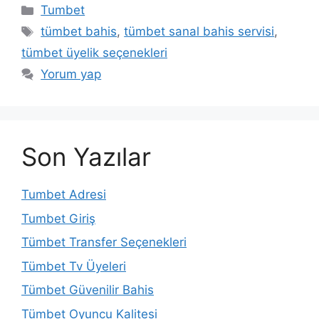
Kategoriler
Tumbet
Etiketler
tümbet bahis
,
tümbet sanal bahis servisi
,
tümbet üyelik seçenekleri
Yorum yap
Son Yazılar
Tumbet Adresi
Tumbet Giriş
Tümbet Transfer Seçenekleri
Tümbet Tv Üyeleri
Tümbet Güvenilir Bahis
Tümbet Oyuncu Kalitesi