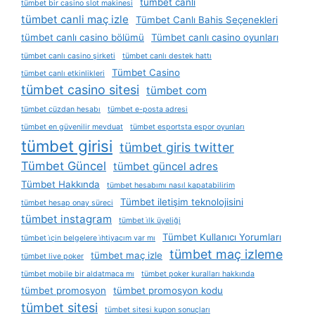
tümbet canli
tümbet bir casino slot makinesi
tümbet canli maç izle
Tümbet Canlı Bahis Seçenekleri
tümbet canlı casino bölümü
Tümbet canlı casino oyunları
tümbet canlı casino şirketi
tümbet canlı destek hattı
Tümbet Casino
tümbet canlı etkinlikleri
tümbet casino sitesi
tümbet com
tümbet cüzdan hesabı
tümbet e-posta adresi
tümbet en güvenilir mevduat
tümbet esportsta espor oyunları
tümbet girisi
tümbet giris twitter
Tümbet Güncel
tümbet güncel adres
Tümbet Hakkında
tümbet hesabımı nasıl kapatabilirim
Tümbet iletişim teknolojisini
tümbet hesap onay süreci
tümbet instagram
tümbet i̇lk üyeliği
Tümbet Kullanıcı Yorumları
tümbet i̇çin belgelere i̇htiyacım var mı
tümbet maç izleme
tümbet maç izle
tümbet live poker
tümbet mobile bir aldatmaca mı
tümbet poker kuralları hakkında
tümbet promosyon
tümbet promosyon kodu
tümbet sitesi
tümbet sitesi kupon sonuçları