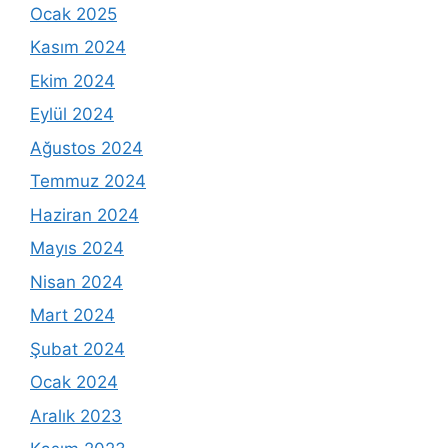
Ocak 2025
Kasım 2024
Ekim 2024
Eylül 2024
Ağustos 2024
Temmuz 2024
Haziran 2024
Mayıs 2024
Nisan 2024
Mart 2024
Şubat 2024
Ocak 2024
Aralık 2023