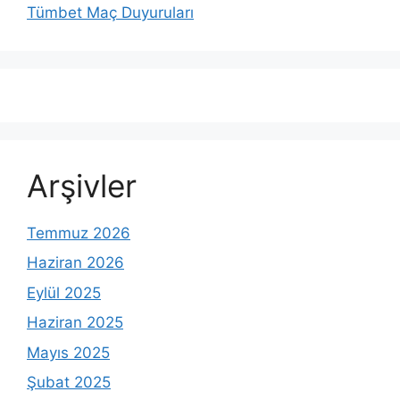
Tümbet Maç Duyuruları
Arşivler
Temmuz 2026
Haziran 2026
Eylül 2025
Haziran 2025
Mayıs 2025
Şubat 2025