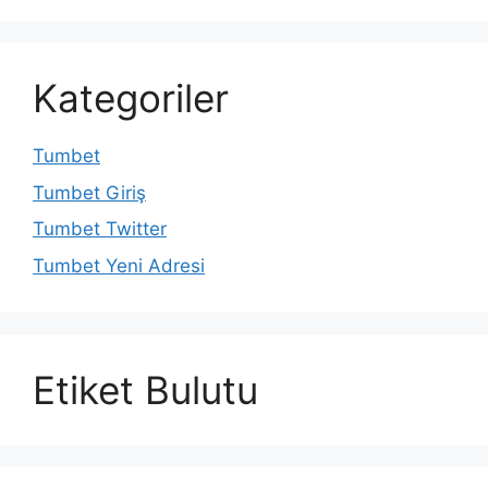
Kategoriler
Tumbet
Tumbet Giriş
Tumbet Twitter
Tumbet Yeni Adresi
Etiket Bulutu