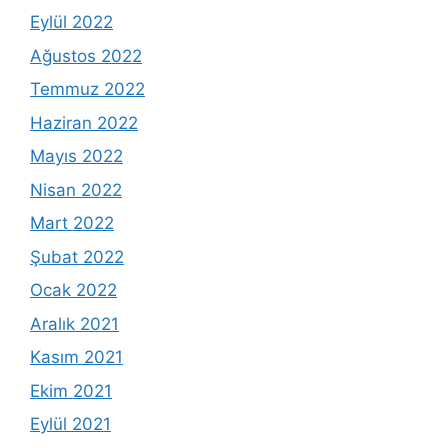
Eylül 2022
Ağustos 2022
Temmuz 2022
Haziran 2022
Mayıs 2022
Nisan 2022
Mart 2022
Şubat 2022
Ocak 2022
Aralık 2021
Kasım 2021
Ekim 2021
Eylül 2021