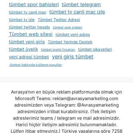
tümbet spor bahisleri
tümbet telegram
tümbet tv canli maç izle
tümbet tv canli maç
tümbet tv izle
Tümbet Twitter Adresi
tümbet twitter hesabı
tümbet web siteleri
Tümbet web sitesi
tümbet yeni adres
tümbet yeni giris
Tümbet Yerinde Destek
tümbet üyelik
tümbet şikayetleri
tümbet üyelik fırsatları
yeni giris tümbet
yeni adresi tümbet
tümbet hakkında kullanım koşulları
Avrasya'nın en büyük reklam platformunda olmak için
Microsoft Teams:
reklam@avrasyamarketing.com
adresimizden veya Telegram: @Avrasyamarketing
adresimizden irtibat kurabilirsiniz. (Tek iletişim
adreslerimiz teams / telegram ve mail adresimizdir.
Harici hiçbir iletişim adresimiz bulunmamaktadır.
Lütfen itibar etmeyiniz.) Türkiye yasalarına göre 7258