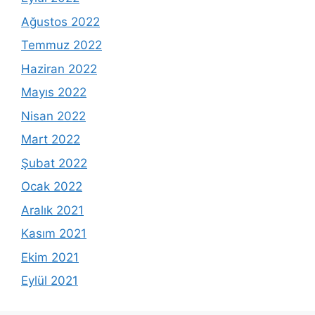
Ağustos 2022
Temmuz 2022
Haziran 2022
Mayıs 2022
Nisan 2022
Mart 2022
Şubat 2022
Ocak 2022
Aralık 2021
Kasım 2021
Ekim 2021
Eylül 2021