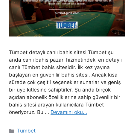
Tümbet detaylı canlı bahis sitesi Tümbet şu
anda canlı bahis pazarı hizmetindeki en detaylı
canlı Tümbet bahis sitesidir. İlk kez yayına
başlayan en güvenilir bahis sitesi. Ancak kısa
sürede çok çeşitli seçenekler sunarlar ve geniş
bir üye kitlesine sahiptirler. Şu anda birçok
açıdan abonelik özelliklerine sahip güvenilir bir
bahis sitesi arayan kullanıcılara Tümbet
öneriyoruz. Bu …
Devamını oku…
Kategoriler
Tumbet