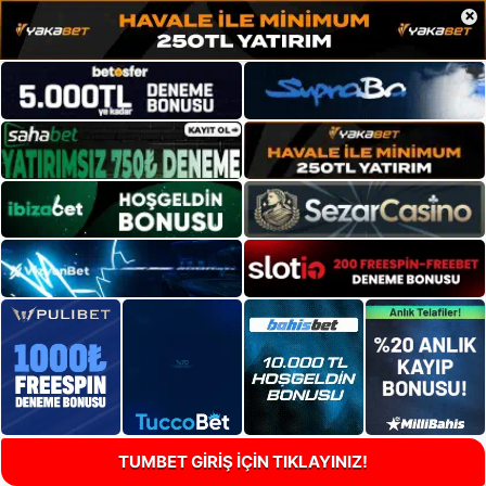
×
TUMBET GİRİŞ İÇİN TIKLAYINIZ!