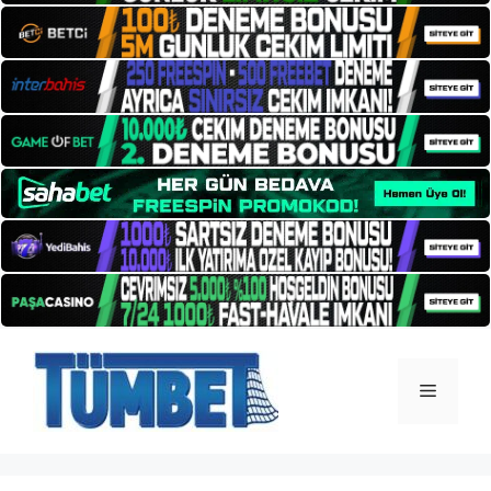
İçeriğe
atla
Menü