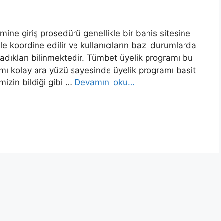
ine giriş prosedürü genellikle bir bahis sitesine
e koordine edilir ve kullanıcıların bazı durumlarda
aşadıkları bilinmektedir. Tümbet üyelik programı bu
ımı kolay ara yüzü sayesinde üyelik programı basit
imizin bildiği gibi …
Devamını oku…