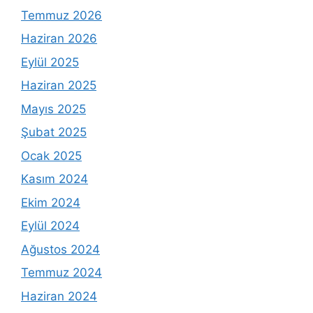
Temmuz 2026
Haziran 2026
Eylül 2025
Haziran 2025
Mayıs 2025
Şubat 2025
Ocak 2025
Kasım 2024
Ekim 2024
Eylül 2024
Ağustos 2024
Temmuz 2024
Haziran 2024