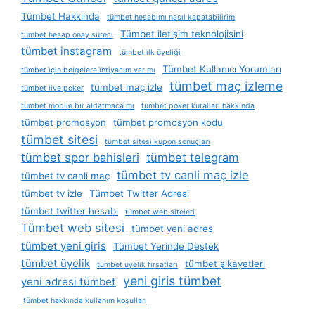
Tümbet Hakkında
tümbet hesabımı nasıl kapatabilirim
Tümbet iletişim teknolojisini
tümbet hesap onay süreci
tümbet instagram
tümbet i̇lk üyeliği
Tümbet Kullanıcı Yorumları
tümbet i̇çin belgelere i̇htiyacım var mı
tümbet maç izleme
tümbet maç izle
tümbet live poker
tümbet mobile bir aldatmaca mı
tümbet poker kuralları hakkında
tümbet promosyon
tümbet promosyon kodu
tümbet sitesi
tümbet sitesi kupon sonuçları
tümbet spor bahisleri
tümbet telegram
tümbet tv canli maç izle
tümbet tv canli maç
tümbet tv izle
Tümbet Twitter Adresi
tümbet twitter hesabı
tümbet web siteleri
Tümbet web sitesi
tümbet yeni adres
tümbet yeni giris
Tümbet Yerinde Destek
tümbet üyelik
tümbet şikayetleri
tümbet üyelik fırsatları
yeni giris tümbet
yeni adresi tümbet
tümbet hakkında kullanım koşulları