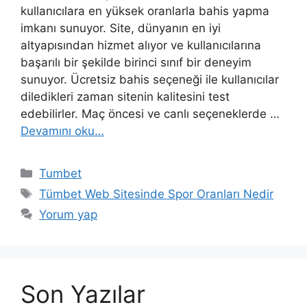
kullanıcılara en yüksek oranlarla bahis yapma
imkanı sunuyor. Site, dünyanın en iyi
altyapısından hizmet alıyor ve kullanıcılarına
başarılı bir şekilde birinci sınıf bir deneyim
sunuyor. Ücretsiz bahis seçeneği ile kullanıcılar
diledikleri zaman sitenin kalitesini test
edebilirler. Maç öncesi ve canlı seçeneklerde …
Devamını oku…
Kategoriler
Tumbet
Etiketler
Tümbet Web Sitesinde Spor Oranları Nedir
Yorum yap
Son Yazılar