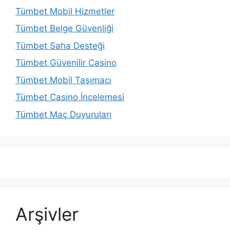
Tümbet Mobil Hizmetler
Tümbet Belge Güvenliği
Tümbet Saha Desteği
Tümbet Güvenilir Casino
Tümbet Mobil Taşımacı
Tümbet Casino İncelemesi
Tümbet Maç Duyuruları
Arşivler