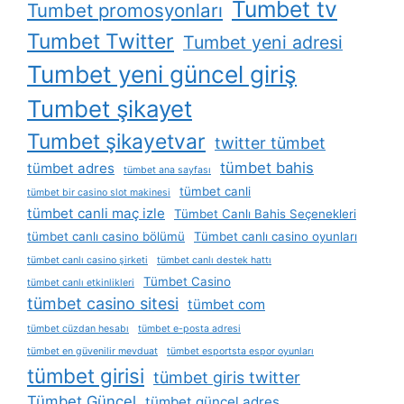
Tumbet tv
Tumbet promosyonları
Tumbet Twitter
Tumbet yeni adresi
Tumbet yeni güncel giriş
Tumbet şikayet
Tumbet şikayetvar
twitter tümbet
tümbet bahis
tümbet adres
tümbet ana sayfası
tümbet canli
tümbet bir casino slot makinesi
tümbet canli maç izle
Tümbet Canlı Bahis Seçenekleri
tümbet canlı casino bölümü
Tümbet canlı casino oyunları
tümbet canlı casino şirketi
tümbet canlı destek hattı
Tümbet Casino
tümbet canlı etkinlikleri
tümbet casino sitesi
tümbet com
tümbet cüzdan hesabı
tümbet e-posta adresi
tümbet en güvenilir mevduat
tümbet esportsta espor oyunları
tümbet girisi
tümbet giris twitter
Tümbet Güncel
tümbet güncel adres