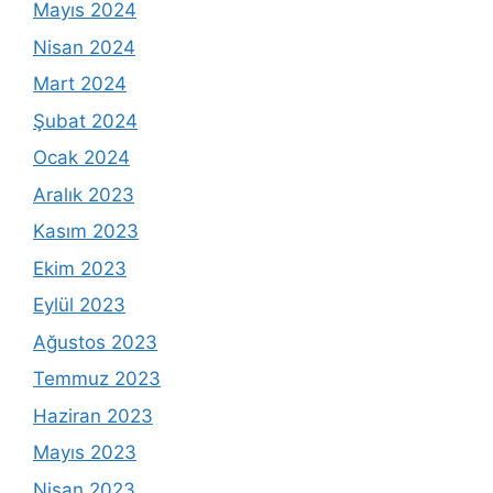
Mayıs 2024
Nisan 2024
Mart 2024
Şubat 2024
Ocak 2024
Aralık 2023
Kasım 2023
Ekim 2023
Eylül 2023
Ağustos 2023
Temmuz 2023
Haziran 2023
Mayıs 2023
Nisan 2023