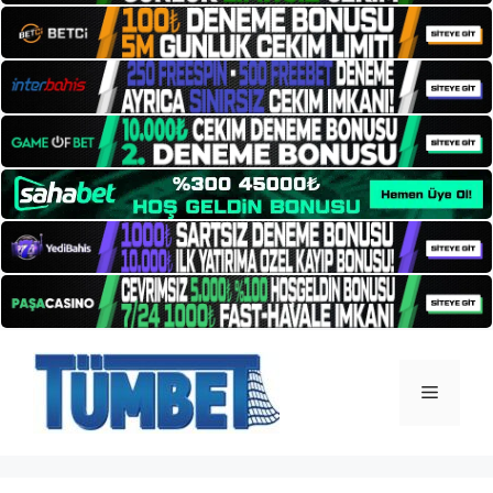
İçeriğe
atla
Menü