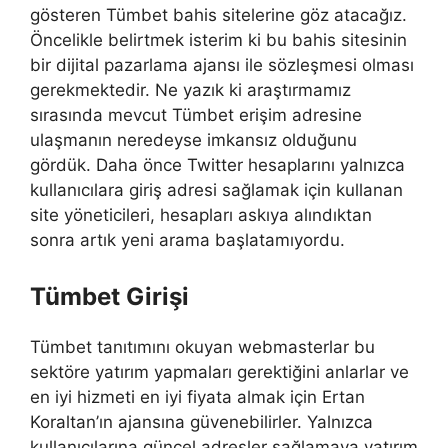
gösteren Tümbet bahis sitelerine göz atacağız.
Öncelikle belirtmek isterim ki bu bahis sitesinin
bir dijital pazarlama ajansı ile sözleşmesi olması
gerekmektedir. Ne yazık ki araştırmamız
sırasında mevcut Tümbet erişim adresine
ulaşmanın neredeyse imkansız olduğunu
gördük. Daha önce Twitter hesaplarını yalnızca
kullanıcılara giriş adresi sağlamak için kullanan
site yöneticileri, hesapları askıya alındıktan
sonra artık yeni arama başlatamıyordu.
Tümbet Girişi
Tümbet tanıtımını okuyan webmasterlar bu
sektöre yatırım yapmaları gerektiğini anlarlar ve
en iyi hizmeti en iyi fiyata almak için Ertan
Koraltan’ın ajansına güvenebilirler. Yalnızca
kullanıcılarına güncel adresler sağlamaya yatırım