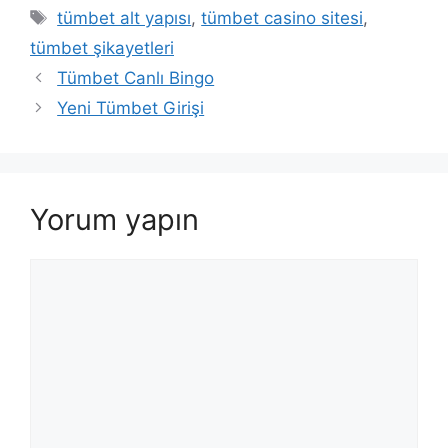
Etiketler
tümbet alt yapısı
,
tümbet casino sitesi
,
tümbet şikayetleri
Tümbet Canlı Bingo
Yeni Tümbet Girişi
Yorum yapın
Yorum