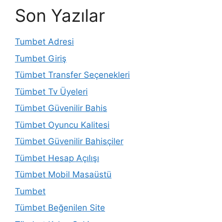
Son Yazılar
Tumbet Adresi
Tumbet Giriş
Tümbet Transfer Seçenekleri
Tümbet Tv Üyeleri
Tümbet Güvenilir Bahis
Tümbet Oyuncu Kalitesi
Tümbet Güvenilir Bahisçiler
Tümbet Hesap Açılışı
Tümbet Mobil Masaüstü
Tumbet
Tümbet Beğenilen Site