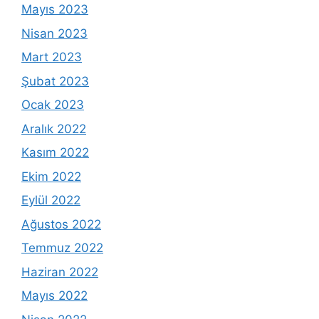
Mayıs 2023
Nisan 2023
Mart 2023
Şubat 2023
Ocak 2023
Aralık 2022
Kasım 2022
Ekim 2022
Eylül 2022
Ağustos 2022
Temmuz 2022
Haziran 2022
Mayıs 2022