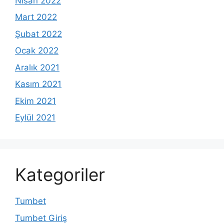
Nisan 2022
Mart 2022
Şubat 2022
Ocak 2022
Aralık 2021
Kasım 2021
Ekim 2021
Eylül 2021
Kategoriler
Tumbet
Tumbet Giriş