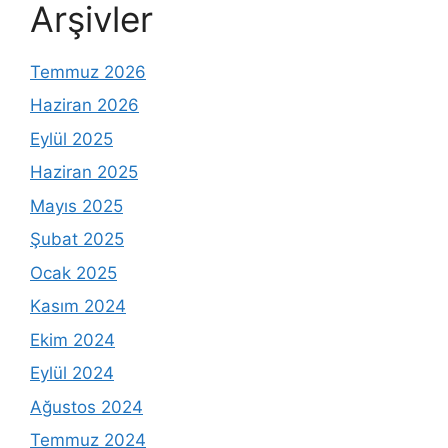
Arşivler
Temmuz 2026
Haziran 2026
Eylül 2025
Haziran 2025
Mayıs 2025
Şubat 2025
Ocak 2025
Kasım 2024
Ekim 2024
Eylül 2024
Ağustos 2024
Temmuz 2024