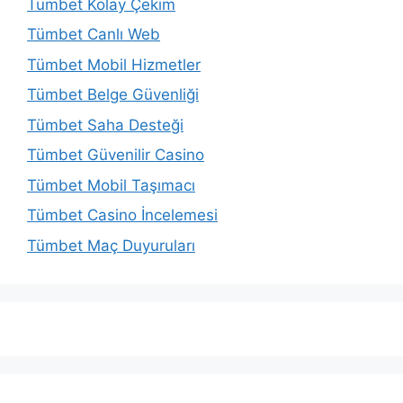
Tümbet Kolay Çekim
Tümbet Canlı Web
Tümbet Mobil Hizmetler
Tümbet Belge Güvenliği
Tümbet Saha Desteği
Tümbet Güvenilir Casino
Tümbet Mobil Taşımacı
Tümbet Casino İncelemesi
Tümbet Maç Duyuruları