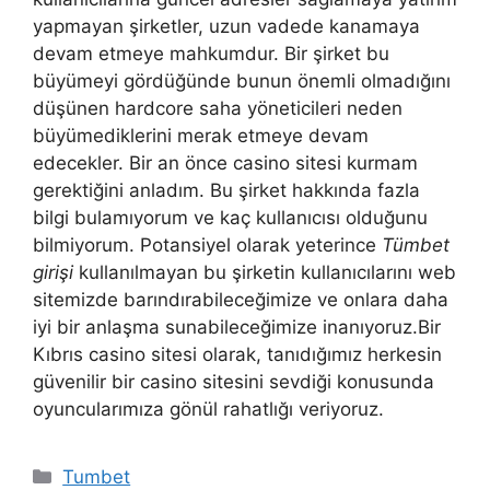
yapmayan şirketler, uzun vadede kanamaya
devam etmeye mahkumdur. Bir şirket bu
büyümeyi gördüğünde bunun önemli olmadığını
düşünen hardcore saha yöneticileri neden
büyümediklerini merak etmeye devam
edecekler. Bir an önce casino sitesi kurmam
gerektiğini anladım. Bu şirket hakkında fazla
bilgi bulamıyorum ve kaç kullanıcısı olduğunu
bilmiyorum. Potansiyel olarak yeterince
Tümbet
girişi
kullanılmayan bu şirketin kullanıcılarını web
sitemizde barındırabileceğimize ve onlara daha
iyi bir anlaşma sunabileceğimize inanıyoruz.Bir
Kıbrıs casino sitesi olarak, tanıdığımız herkesin
güvenilir bir casino sitesini sevdiği konusunda
oyuncularımıza gönül rahatlığı veriyoruz.
Kategoriler
Tumbet