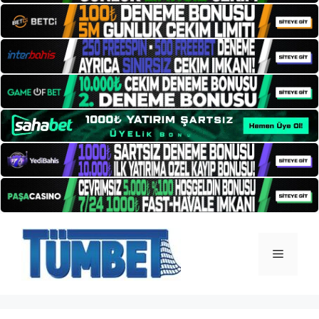
İçeriğe
atla
Menü