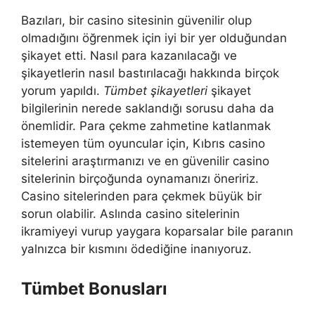
Bazıları, bir casino sitesinin güvenilir olup
olmadığını öğrenmek için iyi bir yer olduğundan
şikayet etti. Nasıl para kazanılacağı ve
şikayetlerin nasıl bastırılacağı hakkında birçok
yorum yapıldı.
Tümbet şikayetleri
şikayet
bilgilerinin nerede saklandığı sorusu daha da
önemlidir. Para çekme zahmetine katlanmak
istemeyen tüm oyuncular için, Kıbrıs casino
sitelerini araştırmanızı ve en güvenilir casino
sitelerinin birçoğunda oynamanızı öneririz.
Casino sitelerinden para çekmek büyük bir
sorun olabilir. Aslında casino sitelerinin
ikramiyeyi vurup yaygara koparsalar bile paranın
yalnızca bir kısmını ödediğine inanıyoruz.
Tümbet Bonusları