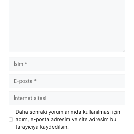
İsim
E-
posta
İnternet
sitesi
Daha sonraki yorumlarımda kullanılması için
adım, e-posta adresim ve site adresim bu
tarayıcıya kaydedilsin.