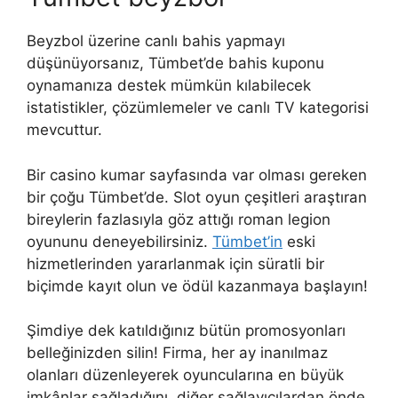
Beyzbol üzerine canlı bahis yapmayı
düşünüyorsanız, Tümbet’de bahis kuponu
oynamanıza destek mümkün kılabilecek
istatistikler, çözümlemeler ve canlı TV kategorisi
mevcuttur.
Bir casino kumar sayfasında var olması gereken
bir çoğu Tümbet’de. Slot oyun çeşitleri araştıran
bireylerin fazlasıyla göz attığı roman legion
oyununu deneyebilirsiniz.
Tümbet’in
eski
hizmetlerinden yararlanmak için süratli bir
biçimde kayıt olun ve ödül kazanmaya başlayın!
Şimdiye dek katıldığınız bütün promosyonları
belleğinizden silin! Firma, her ay inanılmaz
olanları düzenleyerek oyuncularına en büyük
imkânlar sağladığını, diğer sağlayıcılardan önde