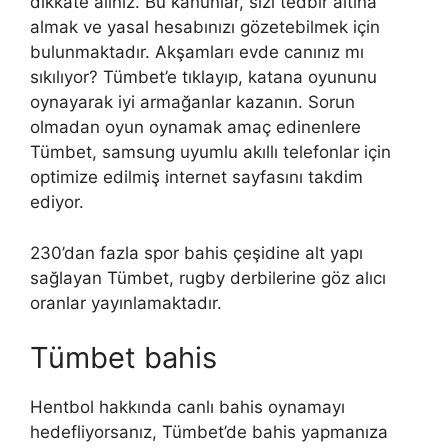
dikkate alınız. Bu kanunlar, sizi tedbir altına
almak ve yasal hesabınızı gözetebilmek için
bulunmaktadır. Akşamları evde canınız mı
sıkılıyor? Tümbet’e tıklayıp, katana oyununu
oynayarak iyi armağanlar kazanın. Sorun
olmadan oyun oynamak amaç edinenlere
Tümbet, samsung uyumlu akıllı telefonlar için
optimize edilmiş internet sayfasını takdim
ediyor.
230’dan fazla spor bahis çeşidine alt yapı
sağlayan Tümbet, rugby derbilerine göz alıcı
oranlar yayınlamaktadır.
Tümbet bahis
Hentbol hakkında canlı bahis oynamayı
hedefliyorsanız, Tümbet’de bahis yapmanıza