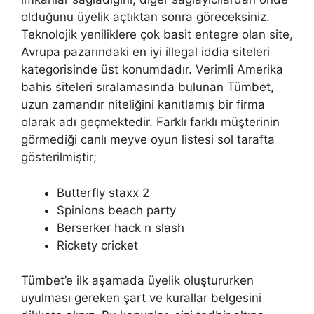
olduğunu üyelik açtıktan sonra göreceksiniz.
Teknolojik yeniliklere çok basit entegre olan site,
Avrupa pazarındaki en iyi illegal iddia siteleri
kategorisinde üst konumdadır. Verimli Amerika
bahis siteleri sıralamasında bulunan Tümbet,
uzun zamandır niteliğini kanıtlamış bir firma
olarak adı geçmektedir. Farklı farklı müşterinin
görmediği canlı meyve oyun listesi sol tarafta
gösterilmiştir;
Butterfly staxx 2
Spinions beach party
Berserker hack n slash
Rickety cricket
Tümbet’e ilk aşamada üyelik oluştururken
uyulması gereken şart ve kurallar belgesini