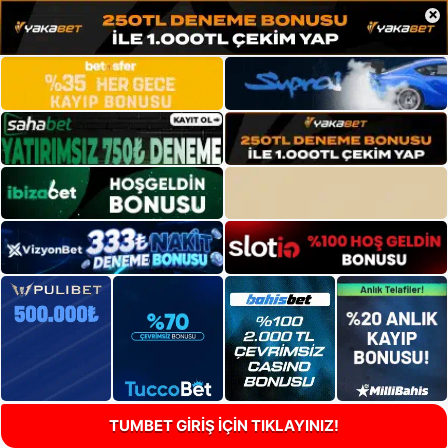
×
TUMBET GİRİŞ İÇİN TIKLAYINIZ!