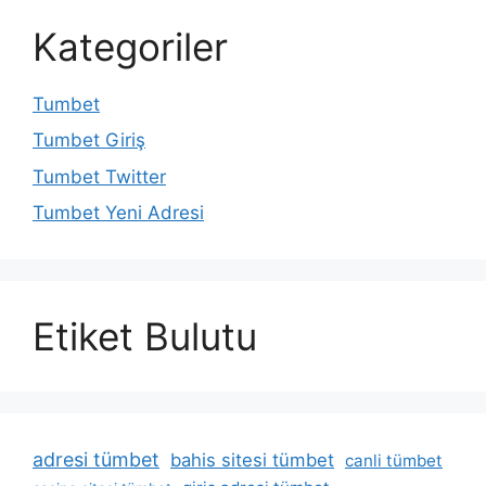
Kategoriler
Tumbet
Tumbet Giriş
Tumbet Twitter
Tumbet Yeni Adresi
Etiket Bulutu
adresi tümbet
bahis sitesi tümbet
canli tümbet