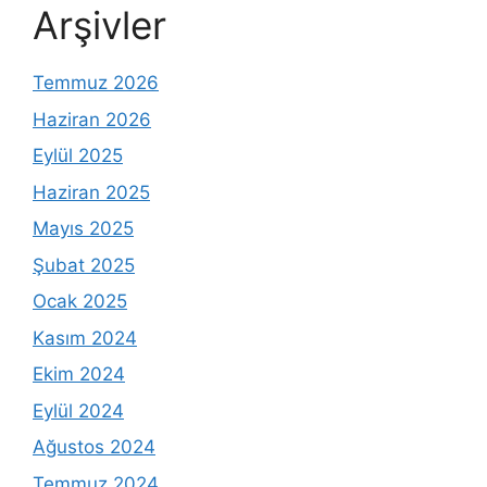
Arşivler
Temmuz 2026
Haziran 2026
Eylül 2025
Haziran 2025
Mayıs 2025
Şubat 2025
Ocak 2025
Kasım 2024
Ekim 2024
Eylül 2024
Ağustos 2024
Temmuz 2024