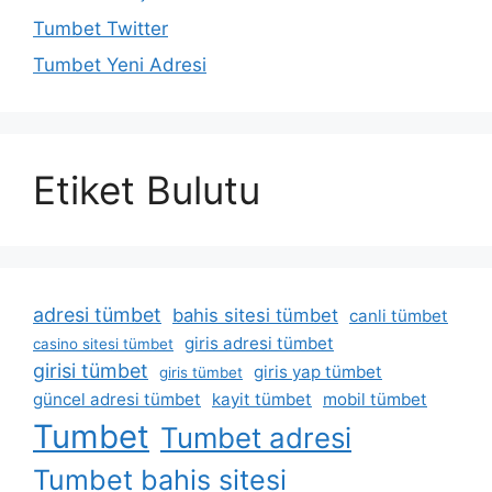
Tumbet Twitter
Tumbet Yeni Adresi
Etiket Bulutu
adresi tümbet
bahis sitesi tümbet
canli tümbet
giris adresi tümbet
casino sitesi tümbet
girisi tümbet
giris yap tümbet
giris tümbet
güncel adresi tümbet
kayit tümbet
mobil tümbet
Tumbet
Tumbet adresi
Tumbet bahis sitesi