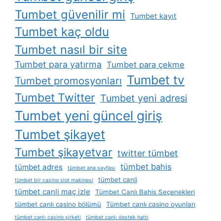
Tumbet güvenilir mi
Tumbet kayıt
Tumbet kaç oldu
Tumbet nasıl bir site
Tumbet para yatırma
Tumbet para çekme
Tumbet tv
Tumbet promosyonları
Tumbet Twitter
Tumbet yeni adresi
Tumbet yeni güncel giriş
Tumbet şikayet
Tumbet şikayetvar
twitter tümbet
tümbet bahis
tümbet adres
tümbet ana sayfası
tümbet canli
tümbet bir casino slot makinesi
tümbet canli maç izle
Tümbet Canlı Bahis Seçenekleri
tümbet canlı casino bölümü
Tümbet canlı casino oyunları
tümbet canlı casino şirketi
tümbet canlı destek hattı