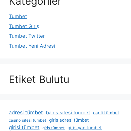
Kategoriler
Tumbet
Tumbet Giriş
Tumbet Twitter
Tumbet Yeni Adresi
Etiket Bulutu
adresi tümbet
bahis sitesi tümbet
canli tümbet
giris adresi tümbet
casino sitesi tümbet
girisi tümbet
giris yap tümbet
giris tümbet