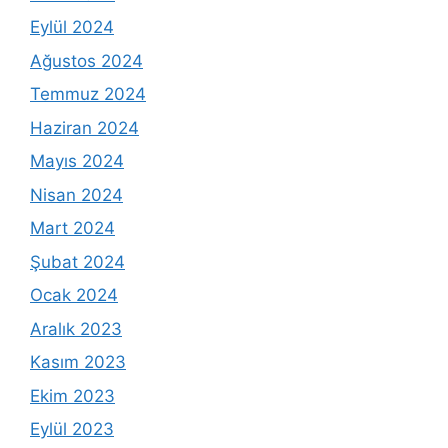
Eylül 2024
Ağustos 2024
Temmuz 2024
Haziran 2024
Mayıs 2024
Nisan 2024
Mart 2024
Şubat 2024
Ocak 2024
Aralık 2023
Kasım 2023
Ekim 2023
Eylül 2023