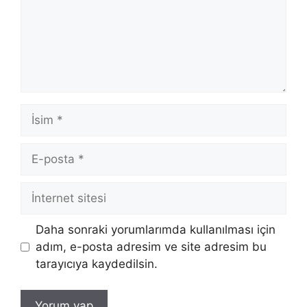
İsim
E-
posta
İnternet
sitesi
Daha sonraki yorumlarımda kullanılması için
adım, e-posta adresim ve site adresim bu
tarayıcıya kaydedilsin.