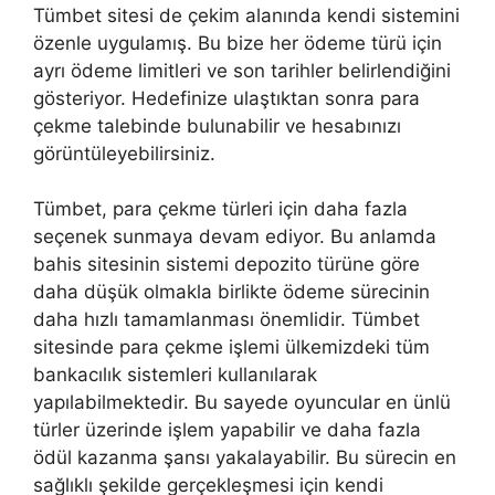
Tümbet sitesi de çekim alanında kendi sistemini
özenle uygulamış. Bu bize her ödeme türü için
ayrı ödeme limitleri ve son tarihler belirlendiğini
gösteriyor. Hedefinize ulaştıktan sonra para
çekme talebinde bulunabilir ve hesabınızı
görüntüleyebilirsiniz.
Tümbet, para çekme türleri için daha fazla
seçenek sunmaya devam ediyor. Bu anlamda
bahis sitesinin sistemi depozito türüne göre
daha düşük olmakla birlikte ödeme sürecinin
daha hızlı tamamlanması önemlidir. Tümbet
sitesinde para çekme işlemi ülkemizdeki tüm
bankacılık sistemleri kullanılarak
yapılabilmektedir. Bu sayede oyuncular en ünlü
türler üzerinde işlem yapabilir ve daha fazla
ödül kazanma şansı yakalayabilir. Bu sürecin en
sağlıklı şekilde gerçekleşmesi için kendi