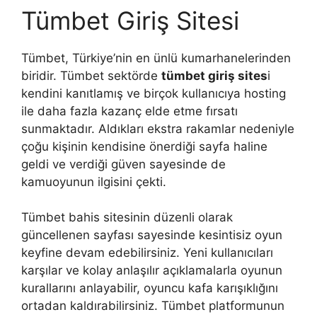
Tümbet Giriş Sitesi
Tümbet, Türkiye’nin en ünlü kumarhanelerinden
biridir. Tümbet sektörde
tümbet giriş sites
i
kendini kanıtlamış ve birçok kullanıcıya hosting
ile daha fazla kazanç elde etme fırsatı
sunmaktadır. Aldıkları ekstra rakamlar nedeniyle
çoğu kişinin kendisine önerdiği sayfa haline
geldi ve verdiği güven sayesinde de
kamuoyunun ilgisini çekti.
Tümbet bahis sitesinin düzenli olarak
güncellenen sayfası sayesinde kesintisiz oyun
keyfine devam edebilirsiniz. Yeni kullanıcıları
karşılar ve kolay anlaşılır açıklamalarla oyunun
kurallarını anlayabilir, oyuncu kafa karışıklığını
ortadan kaldırabilirsiniz. Tümbet platformunun