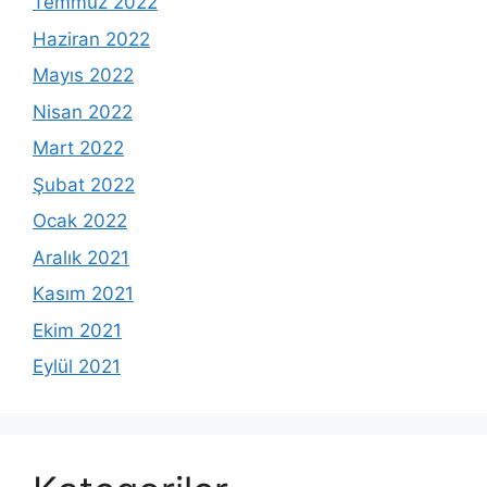
Temmuz 2022
Haziran 2022
Mayıs 2022
Nisan 2022
Mart 2022
Şubat 2022
Ocak 2022
Aralık 2021
Kasım 2021
Ekim 2021
Eylül 2021