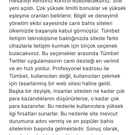
mesafeyi kendiniz kontrol edebileceksiniz. Site
yeni açıldı. Çok yüksek limitli bonuslar ve yüksek
eşleşme oranları belirlenir. Bilgili ve deneyimli
yönetim ekibi sayesinde canlı bahis siteleri
ülkemizde başarıyla kabul görmüştür. Tümbet
iletişim teknolojisine baktığınızda sitede farklı
cihazlarla iletişim kurmak için birçok seçenek
bulacaksınız. Bu seçenekler arasında Tümbet
Twitter uygulamasının canlı desteği en verimli
ve en hızlı yoldur. Profesyonel kadrosu ile
Tümbet, kullanıcıları değil, kullanıcıları çekmek
için tasarlanmış bir web sitesi haline geldi.
Başka bir deyişle, insanlar siteden ne kadar çok
para kazandıklarını düşünürlerse, o kadar çok
para kazanırlar. Bu nedenle kullanıcılara yüksek
ilgi fırsatları sunarlar. Bu nedenle site mevcut
durumuna adını vermiş ve en popüler bahis
sitelerinin başında gelmektedir. Sonuç olarak,