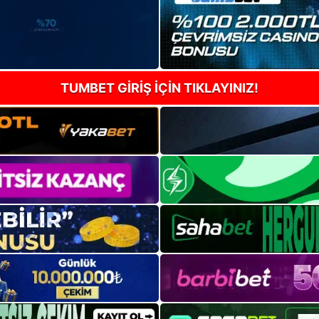
TUMBET GİRİŞ İÇİN TIKLAYINIZ!