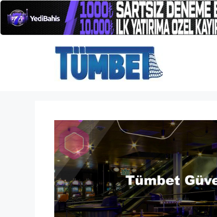
İçeriğe
atla