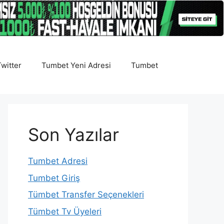
witter
Tumbet Yeni Adresi
Tumbet
Son Yazılar
Tumbet Adresi
Tumbet Giriş
Tümbet Transfer Seçenekleri
Tümbet Tv Üyeleri