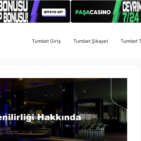
Tumbet Giriş
Tumbet Şikayet
Tumbet T