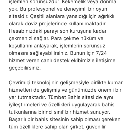
işlemleri sorunsuzdur. Kekemelik veya donma
yok. Bu profesyonel ve deneyimli bir oyun
sitesidir. Çeşitli alanlara yansıdığı için ağırlıklı
olarak döviz projelerinde kullanılmaktadır.
Hesabınızdaki parayı son kuruşuna kadar
çekmenizi sağlar. Para çekme hüküm ve
koşullarını anlayarak, işlemlerin sorunsuz
olmasını sağlayabilirsiniz. Bunun için 7/24
hizmet veren canlı destek ekibimizle iletişime
geçebilirsiniz.
Çevrimiçi teknolojinin gelişmesiyle birlikte kumar
hizmetleri de gelişmiş ve günümüzde önemli bir
yer tutmaktadır. Tümbet Bahis sitesi de aynı
iyileştirmeleri ve özellikleri uygulayarak bahis
tutkunlarına birinci sınıf bir hizmet sunuyor.
Başarılı bir bahis sitesinin sahip olması gereken
tüm özelliklere sahip olan şirket, güvenilir