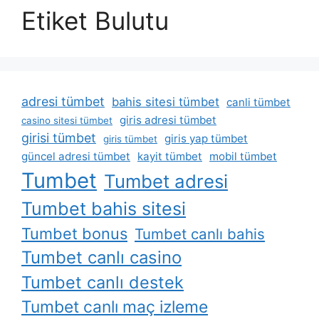
Etiket Bulutu
adresi tümbet
bahis sitesi tümbet
canli tümbet
giris adresi tümbet
casino sitesi tümbet
girisi tümbet
giris yap tümbet
giris tümbet
güncel adresi tümbet
kayit tümbet
mobil tümbet
Tumbet
Tumbet adresi
Tumbet bahis sitesi
Tumbet bonus
Tumbet canlı bahis
Tumbet canlı casino
Tumbet canlı destek
Tumbet canlı maç izleme