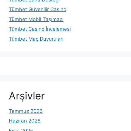
Tümbet Güvenilir Casino
Tümbet Mobil Taşımacı
Tümbet Casino İncelemesi
Tümbet Maç Duyuruları
Arşivler
Temmuz 2026
Haziran 2026
Eylül 2025