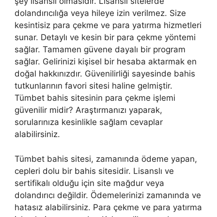
şey lisanslı olmasıdır. Lisanslı sitelerde
dolandırıcılığa veya hileye izin verilmez. Size
kesintisiz para çekme ve para yatırma hizmetleri
sunar. Detaylı ve kesin bir para çekme yöntemi
sağlar. Tamamen güvene dayalı bir program
sağlar. Gelirinizi kişisel bir hesaba aktarmak en
doğal hakkınızdır. Güvenilirliği sayesinde bahis
tutkunlarının favori sitesi haline gelmiştir.
Tümbet bahis sitesinin para çekme işlemi
güvenilir midir? Araştırmanızı yaparak,
sorularınıza kesinlikle sağlam cevaplar
alabilirsiniz.
Tümbet bahis sitesi, zamanında ödeme yapan,
cepleri dolu bir bahis sitesidir. Lisanslı ve
sertifikalı olduğu için site mağdur veya
dolandırıcı değildir. Ödemelerinizi zamanında ve
hatasız alabilirsiniz. Para çekme ve para yatırma