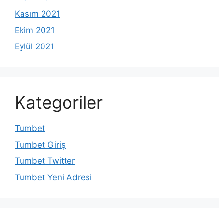
Kasım 2021
Ekim 2021
Eylül 2021
Kategoriler
Tumbet
Tumbet Giriş
Tumbet Twitter
Tumbet Yeni Adresi