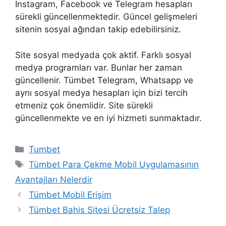
Instagram, Facebook ve Telegram hesapları
sürekli güncellenmektedir. Güncel gelişmeleri
sitenin sosyal ağından takip edebilirsiniz.
Site sosyal medyada çok aktif. Farklı sosyal
medya programları var. Bunlar her zaman
güncellenir. Tümbet Telegram, Whatsapp ve
aynı sosyal medya hesapları için bizi tercih
etmeniz çok önemlidir. Site sürekli
güncellenmekte ve en iyi hizmeti sunmaktadır.
Kategoriler
Tumbet
Etiketler
Tümbet Para Çekme Mobil Uygulamasının
Avantajları Nelerdir
Tümbet Mobil Erişim
Tümbet Bahis Sitesi Ücretsiz Talep