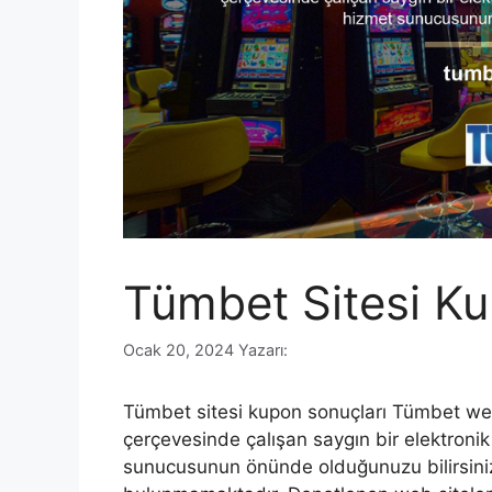
Tümbet Sitesi Ku
Ocak 20, 2024
Yazarı:
Tümbet sitesi kupon sonuçları Tümbet web
çerçevesinde çalışan saygın bir elektronik
sunucusunun önünde olduğunuzu bilirsini