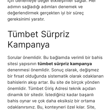
için denemeye değer etkileşimler sağlar. Her
adımın sağladığı adımları denemek ve
değerlendirmek gerçekten iyi bir süreç
gereksinimi yaratır.
Tümbet Sürpriz
Kampanya
Sorular önemlidir. Bu bağlamda verimli bir bahis
sitesi yapısının
tümbet sürpriz kampanya
denenmesi önemlidir. Sonuç olarak, değişmez
bir fırsat olduğunda sistematik olarak odaklanan
bahislerin akışı artar. Bu site de birçok yönden
önemlidir. Tümbet Giriş Adresi teknik açıdan
dinamik bir sitedir. İstediğiniz kadar başarılı
bahis oynar ve çok daha eksiksiz bir ortama
odaklanırsınız. Bu, konteyneri özel kılar. Site,