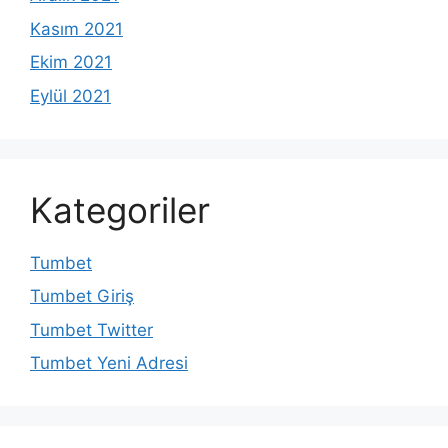
Kasım 2021
Ekim 2021
Eylül 2021
Kategoriler
Tumbet
Tumbet Giriş
Tumbet Twitter
Tumbet Yeni Adresi