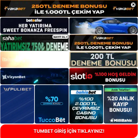
×
TUMBET GİRİŞ İÇİN TIKLAYINIZ!