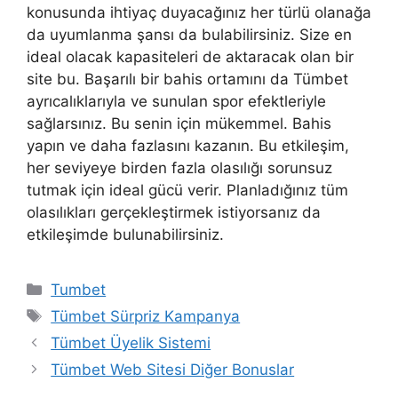
konusunda ihtiyaç duyacağınız her türlü olanağa
da uyumlanma şansı da bulabilirsiniz. Size en
ideal olacak kapasiteleri de aktaracak olan bir
site bu. Başarılı bir bahis ortamını da Tümbet
ayrıcalıklarıyla ve sunulan spor efektleriyle
sağlarsınız. Bu senin için mükemmel. Bahis
yapın ve daha fazlasını kazanın. Bu etkileşim,
her seviyeye birden fazla olasılığı sorunsuz
tutmak için ideal gücü verir. Planladığınız tüm
olasılıkları gerçekleştirmek istiyorsanız da
etkileşimde bulunabilirsiniz.
Kategoriler
Tumbet
Etiketler
Tümbet Sürpriz Kampanya
Tümbet Üyelik Sistemi
Tümbet Web Sitesi Diğer Bonuslar