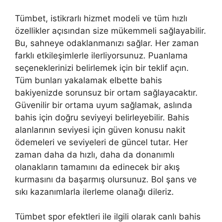
Tümbet, istikrarlı hizmet modeli ve tüm hızlı
özellikler açısından size mükemmeli sağlayabilir.
Bu, sahneye odaklanmanızı sağlar. Her zaman
farklı etkileşimlerle ilerliyorsunuz. Puanlama
seçeneklerinizi belirlemek için bir teklif açın.
Tüm bunları yakalamak elbette bahis
bakiyenizde sorunsuz bir ortam sağlayacaktır.
Güvenilir bir ortama uyum sağlamak, aslında
bahis için doğru seviyeyi belirleyebilir. Bahis
alanlarının seviyesi için güven konusu nakit
ödemeleri ve seviyeleri de güncel tutar. Her
zaman daha da hızlı, daha da donanımlı
olanakların tamamını da edinecek bir akış
kurmasını da başarmış olursunuz. Bol şans ve
sıkı kazanımlarla ilerleme olanağı dileriz.
Tümbet spor efektleri ile ilgili olarak canlı bahis