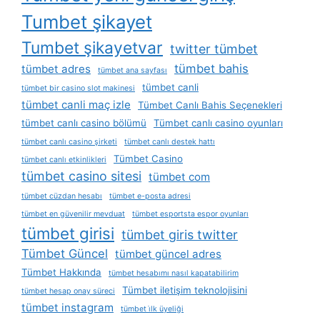
Tumbet şikayet
Tumbet şikayetvar
twitter tümbet
tümbet bahis
tümbet adres
tümbet ana sayfası
tümbet canli
tümbet bir casino slot makinesi
tümbet canli maç izle
Tümbet Canlı Bahis Seçenekleri
tümbet canlı casino bölümü
Tümbet canlı casino oyunları
tümbet canlı casino şirketi
tümbet canlı destek hattı
Tümbet Casino
tümbet canlı etkinlikleri
tümbet casino sitesi
tümbet com
tümbet cüzdan hesabı
tümbet e-posta adresi
tümbet en güvenilir mevduat
tümbet esportsta espor oyunları
tümbet girisi
tümbet giris twitter
Tümbet Güncel
tümbet güncel adres
Tümbet Hakkında
tümbet hesabımı nasıl kapatabilirim
Tümbet iletişim teknolojisini
tümbet hesap onay süreci
tümbet instagram
tümbet i̇lk üyeliği