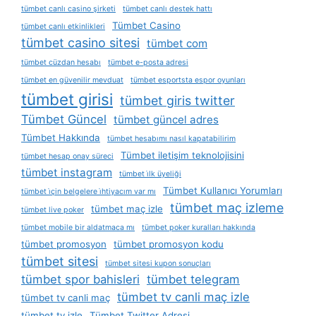
tümbet canlı casino şirketi
tümbet canlı destek hattı
Tümbet Casino
tümbet canlı etkinlikleri
tümbet casino sitesi
tümbet com
tümbet cüzdan hesabı
tümbet e-posta adresi
tümbet en güvenilir mevduat
tümbet esportsta espor oyunları
tümbet girisi
tümbet giris twitter
Tümbet Güncel
tümbet güncel adres
Tümbet Hakkında
tümbet hesabımı nasıl kapatabilirim
Tümbet iletişim teknolojisini
tümbet hesap onay süreci
tümbet instagram
tümbet i̇lk üyeliği
Tümbet Kullanıcı Yorumları
tümbet i̇çin belgelere i̇htiyacım var mı
tümbet maç izleme
tümbet maç izle
tümbet live poker
tümbet mobile bir aldatmaca mı
tümbet poker kuralları hakkında
tümbet promosyon
tümbet promosyon kodu
tümbet sitesi
tümbet sitesi kupon sonuçları
tümbet spor bahisleri
tümbet telegram
tümbet tv canli maç izle
tümbet tv canli maç
tümbet tv izle
Tümbet Twitter Adresi