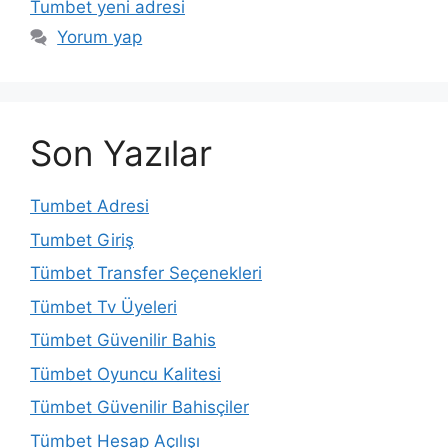
Tumbet yeni adresi
Yorum yap
Son Yazılar
Tumbet Adresi
Tumbet Giriş
Tümbet Transfer Seçenekleri
Tümbet Tv Üyeleri
Tümbet Güvenilir Bahis
Tümbet Oyuncu Kalitesi
Tümbet Güvenilir Bahisçiler
Tümbet Hesap Açılışı