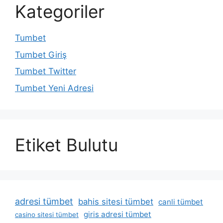
Kategoriler
Tumbet
Tumbet Giriş
Tumbet Twitter
Tumbet Yeni Adresi
Etiket Bulutu
adresi tümbet
bahis sitesi tümbet
canli tümbet
giris adresi tümbet
casino sitesi tümbet