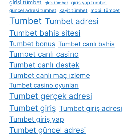
girisi tümbet
giris yap tümbet
giris tümbet
güncel adresi tümbet
kayit tümbet
mobil tümbet
Tumbet
Tumbet adresi
Tumbet bahis sitesi
Tumbet bonus
Tumbet canlı bahis
Tumbet canlı casino
Tumbet canlı destek
Tumbet canlı maç izleme
Tumbet casino oyunları
Tumbet gerçek adresi
Tumbet giriş
Tumbet giriş adresi
Tumbet giriş yap
Tumbet güncel adresi