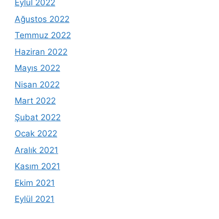
Eylül 2022
Ağustos 2022
Temmuz 2022
Haziran 2022
Mayıs 2022
Nisan 2022
Mart 2022
Şubat 2022
Ocak 2022
Aralık 2021
Kasım 2021
Ekim 2021
Eylül 2021