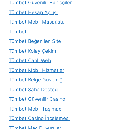
Tümbet Güvenilir Bahisçiler
Tümbet Hesap Açılışı
Tümbet Mobil Masaüstü
Tumbet
Tümbet Beğenilen Site
Tümbet Kolay Çekim
Tümbet Canlı Web
Tümbet Mobil Hizmetler
Tümbet Belge Güvenliği
Tümbet Saha Desteği
Tümbet Güvenilir Casino
Tümbet Mobil Taşımacı
Tümbet Casino İncelemesi
Tümbet Maç Duyuruları