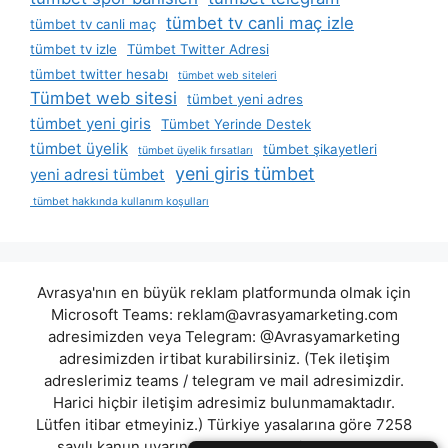
tümbet tv canli maç izle
tümbet tv canli maç
tümbet tv izle
Tümbet Twitter Adresi
tümbet twitter hesabı
tümbet web siteleri
Tümbet web sitesi
tümbet yeni adres
tümbet yeni giris
Tümbet Yerinde Destek
tümbet üyelik
tümbet şikayetleri
tümbet üyelik fırsatları
yeni giris tümbet
yeni adresi tümbet
tümbet hakkında kullanım koşulları
Avrasya'nın en büyük reklam platformunda olmak için
Microsoft Teams:
reklam@avrasyamarketing.com
adresimizden veya Telegram: @Avrasyamarketing
adresimizden irtibat kurabilirsiniz. (Tek iletişim
adreslerimiz teams / telegram ve mail adresimizdir.
Harici hiçbir iletişim adresimiz bulunmamaktadır.
Lütfen itibar etmeyiniz.) Türkiye yasalarına göre 7258
sayılı kanun uyarınca yasa dışı bahis oynamanın