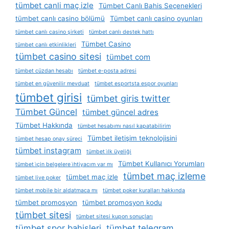
tümbet canli maç izle
Tümbet Canlı Bahis Seçenekleri
tümbet canlı casino bölümü
Tümbet canlı casino oyunları
tümbet canlı casino şirketi
tümbet canlı destek hattı
Tümbet Casino
tümbet canlı etkinlikleri
tümbet casino sitesi
tümbet com
tümbet cüzdan hesabı
tümbet e-posta adresi
tümbet en güvenilir mevduat
tümbet esportsta espor oyunları
tümbet girisi
tümbet giris twitter
Tümbet Güncel
tümbet güncel adres
Tümbet Hakkında
tümbet hesabımı nasıl kapatabilirim
Tümbet iletişim teknolojisini
tümbet hesap onay süreci
tümbet instagram
tümbet i̇lk üyeliği
Tümbet Kullanıcı Yorumları
tümbet i̇çin belgelere i̇htiyacım var mı
tümbet maç izleme
tümbet maç izle
tümbet live poker
tümbet mobile bir aldatmaca mı
tümbet poker kuralları hakkında
tümbet promosyon
tümbet promosyon kodu
tümbet sitesi
tümbet sitesi kupon sonuçları
tümbet spor bahisleri
tümbet telegram