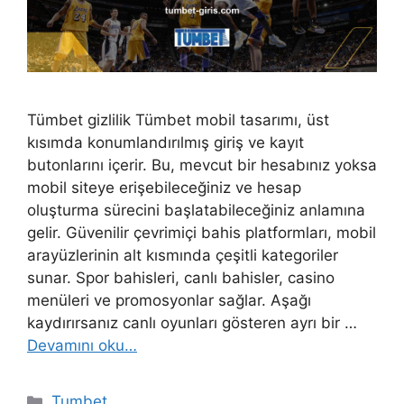
Tümbet gizlilik Tümbet mobil tasarımı, üst
kısımda konumlandırılmış giriş ve kayıt
butonlarını içerir. Bu, mevcut bir hesabınız yoksa
mobil siteye erişebileceğiniz ve hesap
oluşturma sürecini başlatabileceğiniz anlamına
gelir. Güvenilir çevrimiçi bahis platformları, mobil
arayüzlerinin alt kısmında çeşitli kategoriler
sunar. Spor bahisleri, canlı bahisler, casino
menüleri ve promosyonlar sağlar. Aşağı
kaydırırsanız canlı oyunları gösteren ayrı bir …
Devamını oku…
Kategoriler
Tumbet