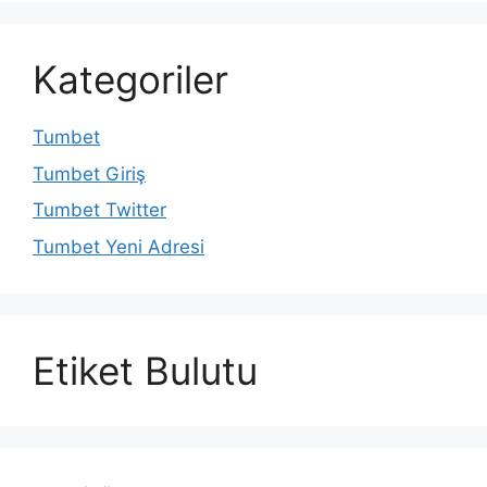
Kategoriler
Tumbet
Tumbet Giriş
Tumbet Twitter
Tumbet Yeni Adresi
Etiket Bulutu