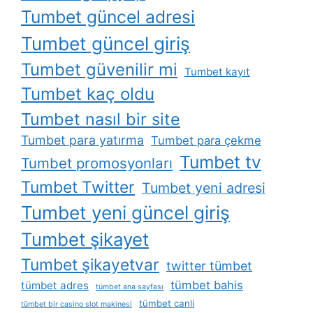
Tumbet güncel adresi
Tumbet güncel giriş
Tumbet güvenilir mi
Tumbet kayıt
Tumbet kaç oldu
Tumbet nasıl bir site
Tumbet para yatırma
Tumbet para çekme
Tumbet tv
Tumbet promosyonları
Tumbet Twitter
Tumbet yeni adresi
Tumbet yeni güncel giriş
Tumbet şikayet
Tumbet şikayetvar
twitter tümbet
tümbet bahis
tümbet adres
tümbet ana sayfası
tümbet canli
tümbet bir casino slot makinesi