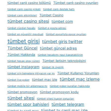
tümbet canlı casino bölümü
Tümbet canlı casino oyunları
tümbet canlı casino şirketi
tümbet canlı destek hattı
Tümbet Casino
tümbet canlı etkinlikleri
tümbet casino sitesi
tümbet com
tümbet cüzdan hesabı
tümbet e-posta adresi
tümbet en güvenilir mevduat
tümbet esportsta espor oyunları
tümbet girisi
tümbet giris twitter
Tümbet Güncel
tümbet güncel adres
Tümbet Hakkında
tümbet hesabımı nasıl kapatabilirim
Tümbet iletişim teknolojisini
tümbet hesap onay süreci
tümbet instagram
tümbet i̇lk üyeliği
Tümbet Kullanıcı Yorumları
tümbet i̇çin belgelere i̇htiyacım var mı
tümbet maç izleme
tümbet maç izle
tümbet live poker
tümbet mobile bir aldatmaca mı
tümbet poker kuralları hakkında
tümbet promosyon
tümbet promosyon kodu
tümbet sitesi
tümbet sitesi kupon sonuçları
tümbet spor bahisleri
tümbet telegram
tümbet tv canli maç izle
tümbet tv canli maç