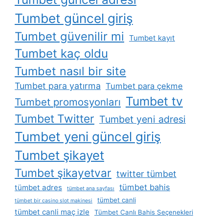
Tumbet güncel giriş
Tumbet güvenilir mi
Tumbet kayıt
Tumbet kaç oldu
Tumbet nasıl bir site
Tumbet para yatırma
Tumbet para çekme
Tumbet tv
Tumbet promosyonları
Tumbet Twitter
Tumbet yeni adresi
Tumbet yeni güncel giriş
Tumbet şikayet
Tumbet şikayetvar
twitter tümbet
tümbet bahis
tümbet adres
tümbet ana sayfası
tümbet canli
tümbet bir casino slot makinesi
tümbet canli maç izle
Tümbet Canlı Bahis Seçenekleri