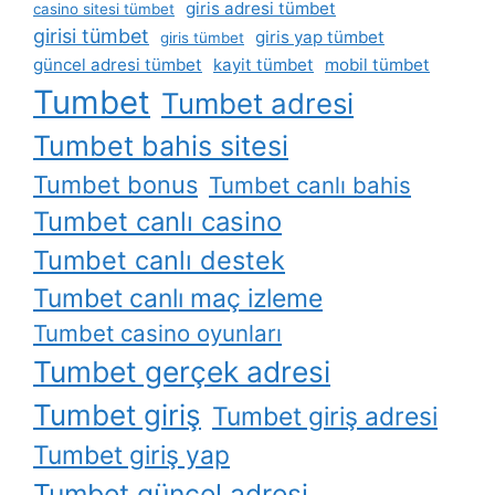
giris adresi tümbet
casino sitesi tümbet
girisi tümbet
giris yap tümbet
giris tümbet
güncel adresi tümbet
kayit tümbet
mobil tümbet
Tumbet
Tumbet adresi
Tumbet bahis sitesi
Tumbet bonus
Tumbet canlı bahis
Tumbet canlı casino
Tumbet canlı destek
Tumbet canlı maç izleme
Tumbet casino oyunları
Tumbet gerçek adresi
Tumbet giriş
Tumbet giriş adresi
Tumbet giriş yap
Tumbet güncel adresi