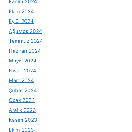
Kasım 2024
Ekim 2024
Eylül 2024
Ağustos 2024
Temmuz 2024
Haziran 2024
Mayıs 2024
Nisan 2024
Mart 2024
Şubat 2024
Ocak 2024
Aralık 2023
Kasım 2023
Ekim 2023