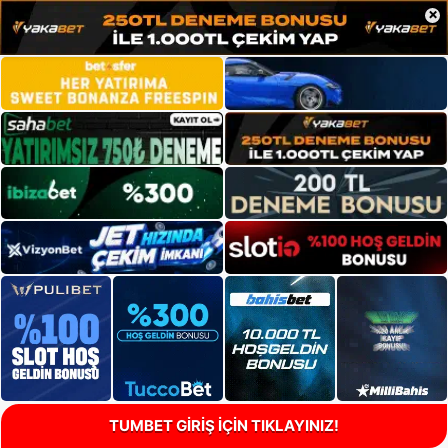
×
TUMBET GİRİŞ İÇİN TIKLAYINIZ!