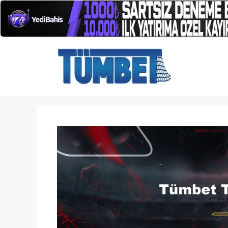
İçeriğe
atla